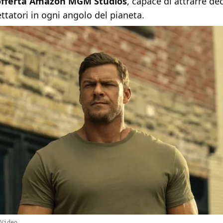
l'offerta Amazon MGM Studios
, capace di attrarre de
ettatori in ogni angolo del pianeta.
Video