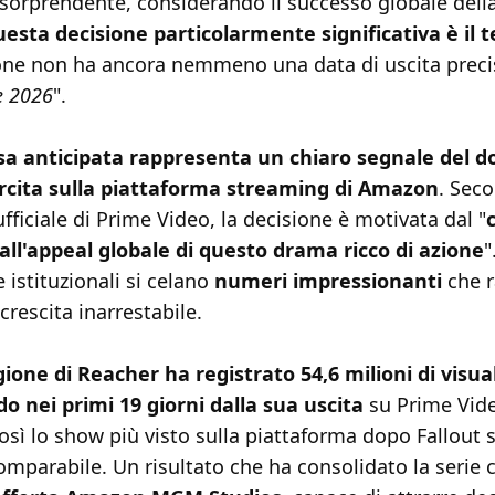
sorprendente, considerando il successo globale della
esta decisione particolarmente significativa è il
one non ha ancora nemmeno una data di uscita preci
e 2026
".
a anticipata rappresenta un chiaro segnale del d
rcita sulla piattaforma streaming di Amazon
. Seco
ficiale di Prime Video, la decisione è motivata dal "
all'appeal globale di questo drama ricco di azione
"
 istituzionali si celano
numeri impressionanti
che 
crescita inarrestabile.
ione di Reacher ha registrato 54,6 milioni di visual
do nei primi 19 giorni dalla sua uscita
su Prime Vid
sì lo show più visto sulla piattaforma dopo Fallout 
omparabile. Un risultato che ha consolidato la seri