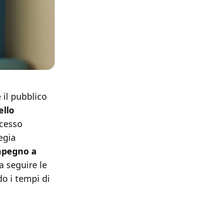
 il pubblico
ello
ccesso
egia
mpegno a
 a seguire le
o i tempi di