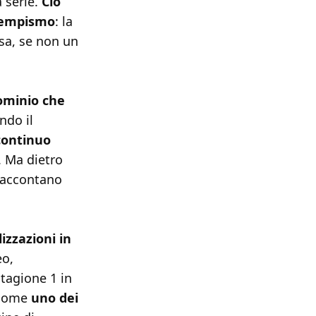
 serie.
Ciò
 tempismo
: la
sa, se non un
ominio che
ndo il
continuo
. Ma dietro
raccontano
izzazioni in
eo,
stagione 1 in
e come
uno dei