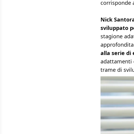
corrisponde a
Nick Santora
sviluppato 
stagione ada
approfondita 
alla serie d
adattamenti c
trame di svi