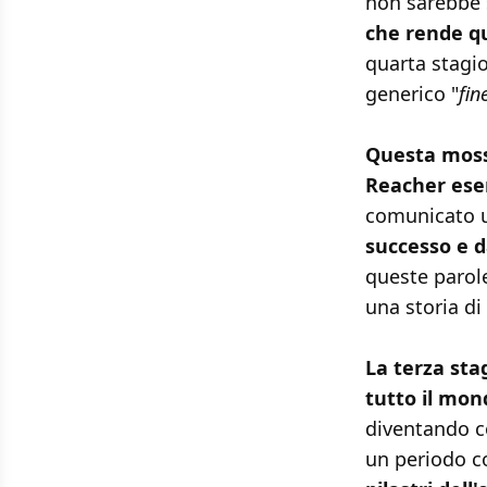
non sarebbe 
che rende qu
quarta stagi
generico "
fin
Questa moss
Reacher ese
comunicato uf
successo e d
queste parole
una storia di 
La terza stag
tutto il mon
diventando co
un periodo c