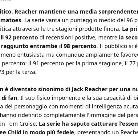
critico, Reacher mantiene una media sorprendent
omatoes
. La serie vanta un punteggio medio del 96 
ritica attraverso le tre stagioni prodotte finora.
La pr
il 92 percento
di recensioni positive, mentre
la seco
 raggiunto entrambe il 98 percento
. Il pubblico si
 meno entusiasta ma comunque ampiamente favorev
 percento: il 91 percento per la prima stagione, il 77 
3 per la terza.
n è diventato sinonimo di Jack Reacher per una n
di fan
. Il suo fisico imponente e la sua capacità di bi
ica del personaggio con momenti di intelligenza acuta
à hanno ridefinito completamente l'immagine del per
con Tom Cruise.
La serie ha saputo catturare l'essen
ee Child in modo più fedele
, presentando un Reach