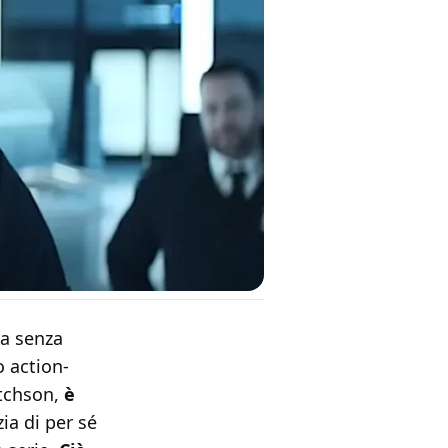
ia senza
o action-
itchson,
è
zia di per sé