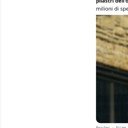
pilastri del
milioni di sp
Reacher - Prime 