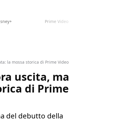
isney+
Prime Video
ata: la mossa storica di Prime Video
ora uscita, ma
orica di Prime
a del debutto della