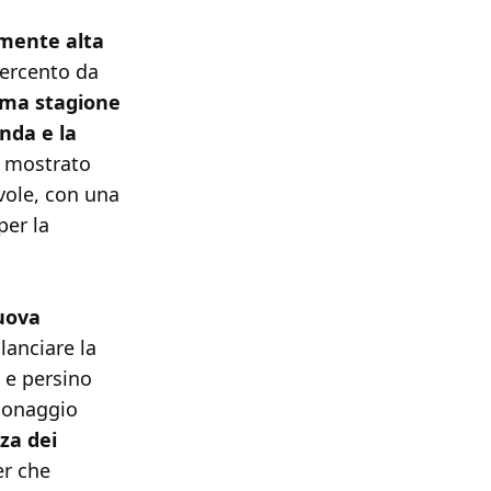
emente alta
percento da
ima stagione
nda e la
 è mostrato
ole, con una
per la
uova
lanciare la
 e persino
sonaggio
za dei
er che