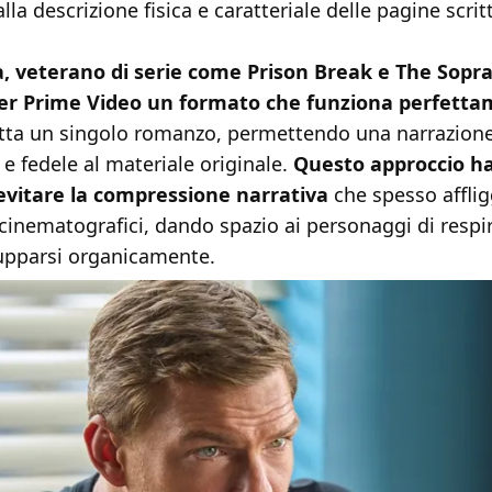
lla descrizione fisica e caratteriale delle pagine scrit
, veterano di serie come Prison Break e The Sopr
per Prime Video un formato che funziona perfett
tta un singolo romanzo, permettendo una narrazion
e fedele al materiale originale.
Questo approccio h
i evitare la compressione narrativa
che spesso afflig
inematografici, dando spazio ai personaggi di respir
lupparsi organicamente.