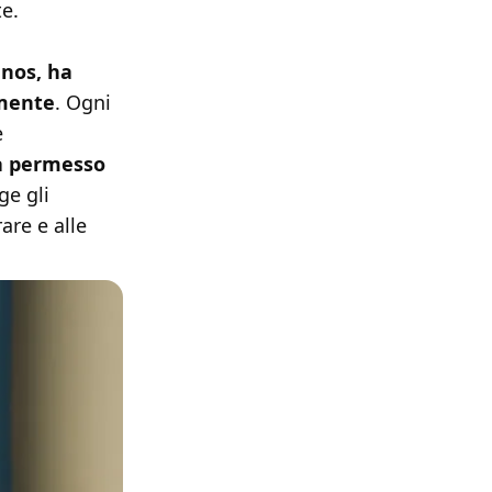
te.
anos, ha
amente
. Ogni
e
a permesso
ge gli
are e alle