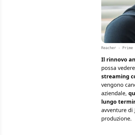
Reacher - Prime 
Il rinnovo a
possa vedere 
streaming 
vengono cance
aziendale,
qu
lungo termi
avventure di 
produzione.