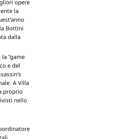
gliori opere
mente la
quest'anno
la Bottini
ata dalla
 la “game
oco e del
ssassin's
ale. A Villa
a proprio
visti nello
coordinatore
ali