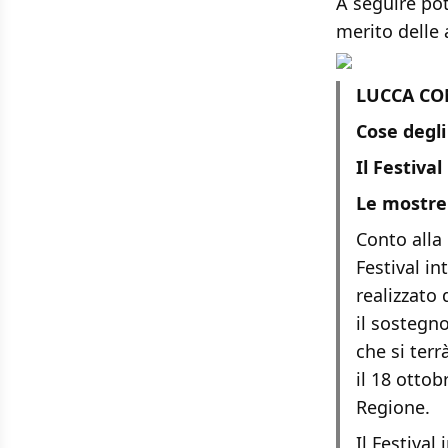
A seguire po
merito delle 
LUCCA CO
Cose degli
Il Festiva
Le mostre
Conto alla
Festival in
realizzato
il sostegn
che si ter
il 18 ottob
Regione.
Il Festival