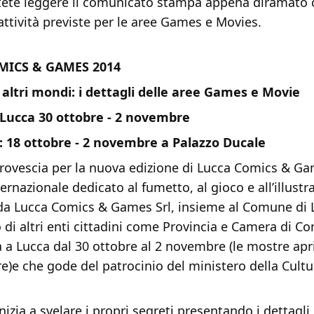
tete leggere il comunicato stampa appena diramato 
attività previste per le aree Games e Movies.
MICS & GAMES 2014
 altri mondi: i dettagli delle aree Games e Movie
l Lucca 30 ottobre - 2 novembre
: 18 ottobre - 2 novembre a Palazzo Ducale
 rovescia per la nuova edizione di Lucca Comics & Gam
ternazionale dedicato al fumetto, al gioco e all’illustr
 da Lucca Comics & Games Srl, insieme al Comune di 
o di altri enti cittadini come Provincia e Camera di 
rà a Lucca dal 30 ottobre al 2 novembre (le mostre apr
re)e che gode del patrocinio del ministero della Cultu
 inizia a svelare i propri segreti presentando i dettagli