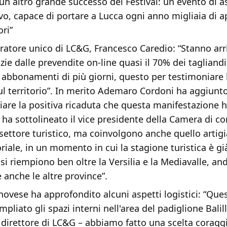
 un altro grande successo del Festival: un evento di a
ievo, capace di portare a Lucca ogni anno migliaia di 
ori”
ratore unico di LC&G, Francesco Caredio: “Stanno ar
ie dalle prevendite on-line quasi il 70% dei tagliandi
d abbonamenti di più giorni, questo per testimoniare l
ul territorio”. In merito Ademaro Cordoni ha aggiunto
iare la positiva ricaduta che questa manifestazione h
– ha sottolineato il vice presidente della Camera di 
 settore turistico, ma coinvolgono anche quello artig
iale, in un momento in cui la stagione turistica è già
 si riempiono ben oltre la Versilia e la Mediavalle, a
 anche le altre province”.
ovese ha approfondito alcuni aspetti logistici: “Que
liato gli spazi interni nell'area del padiglione Balil
l direttore di LC&G – abbiamo fatto una scelta coragg