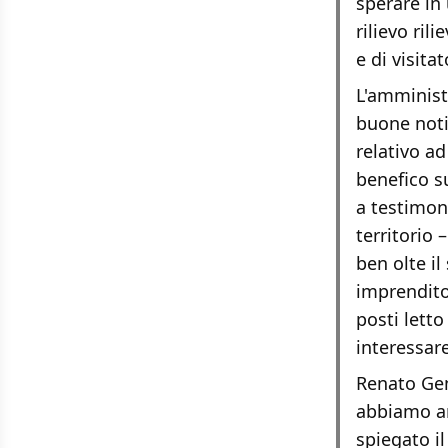
sperare in
rilievo ril
e di visitat
L'amminist
buone notiz
relativo a
benefico s
a testimon
territorio 
ben olte il
imprenditor
posti letto
interessare
Renato Gen
abbiamo amp
spiegato i