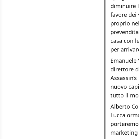
diminuire l
favore dei 
proprio nel
prevendita 
casa con le
per arrivar
Emanuele Vi
direttore d
Assassin’s
nuovo capi
tutto il m
Alberto Co
Lucca ormai
porteremo 
marketing U