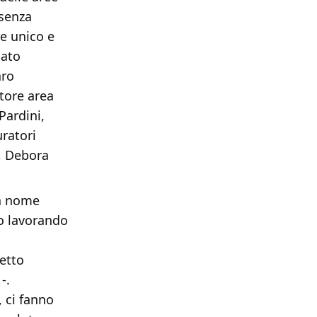
esenza
e unico e
nato
aro
tore area
Pardini,
uratori
i, Debora
 a nome
no lavorando
etto
-.
 ci fanno