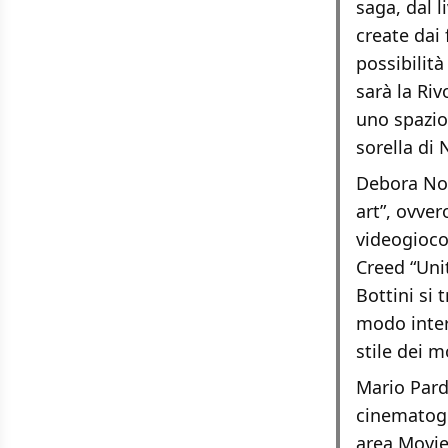
saga, dal l
create dai
possibilità
sarà la Riv
uno spazio 
sorella di
Debora Nor
art”, ovver
videogioco
Creed “Unit
Bottini si 
modo interp
stile dei m
Mario Pard
cinematogr
area Movie