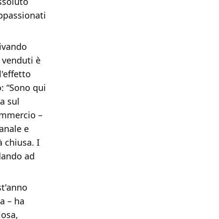
ssoluto
appassionati
rivando
 venduti è
'effetto
: “Sono qui
a sul
commercio –
ianale e
 chiusa. I
ndando ad
st'anno
la – ha
iosa,