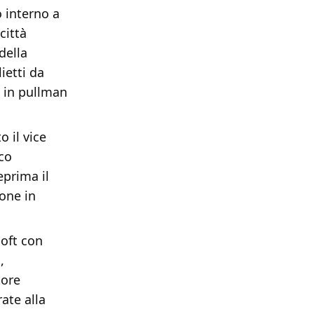
o interno a
città
 della
ietti da
o in pullman
 il vice
oco
eprima il
one in
soft con
,
tore
ate alla