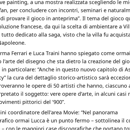
ive painting, a una mostra realizzata scegliendo le mi
 fan, per concludere con incontri, seminari e natural
 di provare il gioco in anteprima”. Il tema del gioco 
oluzione francese, da qui la scelta di ambientare a Vil
tutto dedicato alla saga, visto che la villa fu acquist
 Napoleone.
ma Ferrari e Luca Traini hanno spiegato come ormai
o l'arte del disegno che sta dietro la creazione del gi
 in particolare: “Anche in questo nuovo capitolo di A
y” la cura del dettaglio storico-artistico sarà eccezion
troveranno le opere di 50 artisti che hanno, ciascuno 
retato il soggetto: vere opere d'arte, in alcuni casi ri
ovimenti pittorici del '900”.
ini coordinatore dell'area Movie: “Nel panorama
afico ormai Lucca è un punto fermo – sottolinea il 
 – con le maggiori case discografiche che portano tot