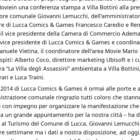
viein una conferenza stampa a Villa Bottini alla pr
sore comunale Giovanni Lemucchi, dell'amministrator
ore di Lucca Comics & Games Francesco Caredio e Re
il vice presidente della Camera di Commercio Adem
l vice presidente di Lucca Comics & Games e coordina
uele Vietina, il coordinatore dell'area Movie Mario 
ospiti: Alberto Coco, direttore marketing Ubisoft e i c
a “La Villa degli Assassini” ambientata a Villa Bottin
ari e Luca Traini.
e 2014 di Lucca Comics & Games è ormai alle porte e
istrazione comunale ringrazio tutti coloro che stan
e con impegno per organizzare la manifestazione che
a un grande appuntamento per la nostra città – ha d
e al Turismo del Comune di Lucca, Giovanni Lemucchi 
e settimane ma i dati a nostra disposizione, ad oggi,