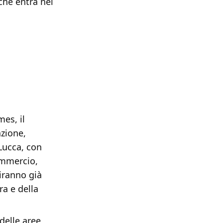
che entra nel
es, il
azione,
Lucca, con
Commercio,
iranno già
ra e della
 delle aree