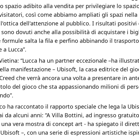
o spazio adibito alla vendita per privilegiare lo spazi
visitatori, così come abbiamo ampliati gli spazi nella 
l'ottica dell'attenzione al pubblico. I risultati positivi
sono dovuti anche alla possibilità di acquistare i bigl
 formule salta la fila e perfino abbinando il trasport
e a Lucca”.
etina: “Lucca ha un partner eccezionale –ha illustrato
ella manifestazione – Ubisoft, la casa editrice del gi
 Creed che verrà ancora una volta a presentare in ant
tolo del gioco che sta appassionando milioni di pers
ondo”.
co ha raccontato il rapporto speciale che lega la Ubi
 da alcuni anni: “A Villa Bottini, ad ingresso gratuito
una vera mostra di concept art - ha spiegato il diret
bisoft –, con una serie di espressioni artistiche ispir