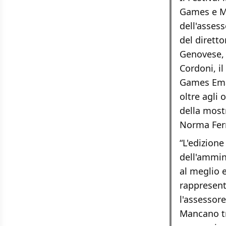
Games e Mo
dell'asses
del dirett
Genovese, 
Cordoni, i
Games Eman
oltre agli 
della mostr
Norma Ferr
“L'edizion
dell'ammin
al meglio 
rappresent
l'assessor
Mancano tr