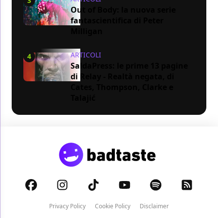
3
Out of Body: la nuova serie
fantascientifica di Peter
Milligan
ARTICOLI
4
SaldaPress: le prime 13 pagine
di Relay - Realtà negata, di
Cates, Thompson, Clarke e
Talajić
Privacy Policy
Cookie Policy
Disclaimer