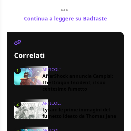
Continua a leggere su BadTaste
Correlati
ARTICOLI
1
AfterShock annuncia Campisi:
The Dragon Incident, il suo
centesimo fumetto
ARTICOLI
2
Lycan: le prime immagini del
fumetto ideato da Thomas Jane
ARTICOLI