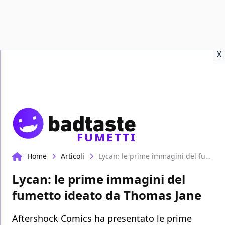
Recensioni
Format video
Marvel
Netflix
Disney+
Prime
X
FUMETTI
Home
Articoli
Lycan: le prime immagini del fumetto ideato da Thomas Jane
Lycan: le prime immagini del
fumetto ideato da Thomas Jane
Aftershock Comics ha presentato le prime