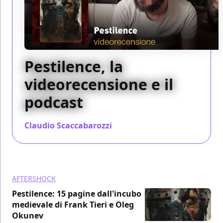
Pestilence, la
videorecensione e il
podcast
Claudio Scaccabarozzi
/ 09 lug 2019
AFTERSHOCK
Pestilence: 15 pagine dall'incubo
medievale di Frank Tieri e Oleg
Okunev