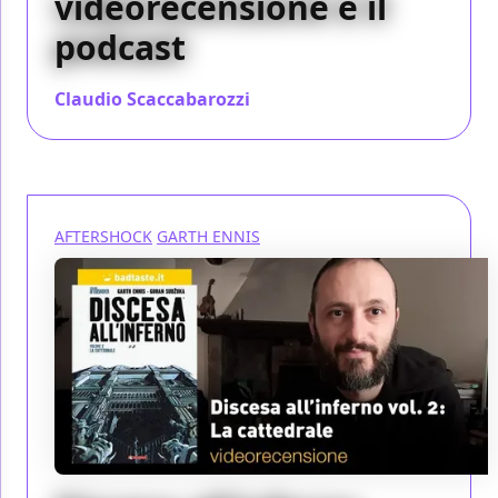
videorecensione e il
podcast
Claudio Scaccabarozzi
/ 25 feb 2020
AFTERSHOCK
GARTH ENNIS