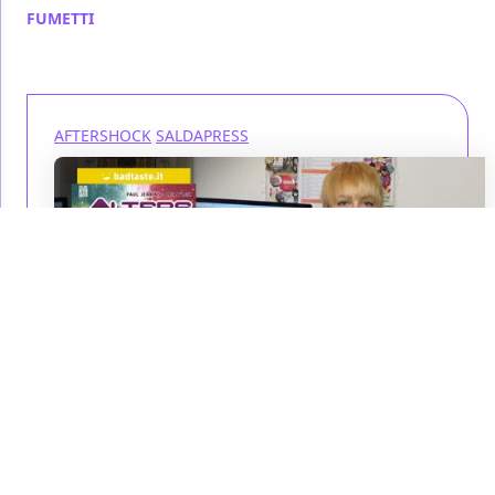
FUMETTI
/ 09 lug 2019
AFTERSHOCK
SALDAPRESS
SaldaPress,
AfterShock - Alters
vol. 2: Genitori e figli,