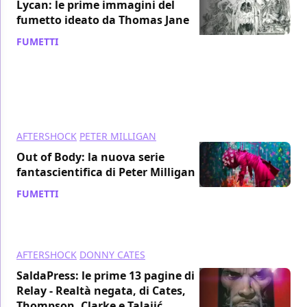
Lycan: le prime immagini del
fumetto ideato da Thomas Jane
FUMETTI
/ 29 mar 2021
AFTERSHOCK
PETER MILLIGAN
Out of Body: la nuova serie
fantascientifica di Peter Milligan
FUMETTI
/ 10 mar 2021
AFTERSHOCK
DONNY CATES
SaldaPress: le prime 13 pagine di
Relay - Realtà negata, di Cates,
Thompson, Clarke e Talajić