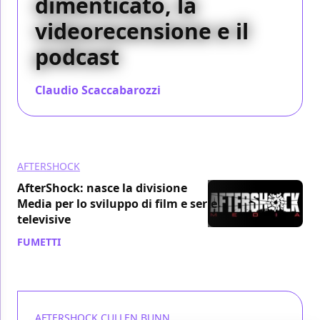
dimenticato, la
videorecensione e il
podcast
Claudio Scaccabarozzi
/ 15 nov 2020
AFTERSHOCK
AfterShock: nasce la divisione
Media per lo sviluppo di film e serie
televisive
FUMETTI
/ 08 ott 2020
AFTERSHOCK
CULLEN BUNN