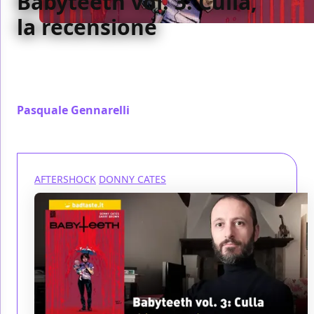
Babyteeth vol. 3: Culla,
la recensione
Il terzo volume di Babyteeth conquista per il ritmo
serrato e le suggestive ambientazioni infernali
create da Garry Brown
Pasquale Gennarelli
/ 04 gen 2020
AFTERSHOCK
DONNY CATES