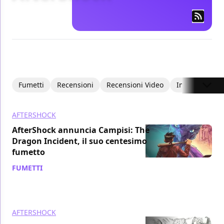
Fumetti
Recensioni
Recensioni Video
Interviste
AFTERSHOCK
AfterShock annuncia Campisi: The
Dragon Incident, il suo centesimo
fumetto
FUMETTI
/ 16 lug 2021
AFTERSHOCK