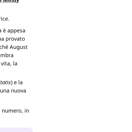
ice.
ta è appesa
 ha provato
erché August
sembra
vita, la
tatix
) e la
a una nuova
o numero, in