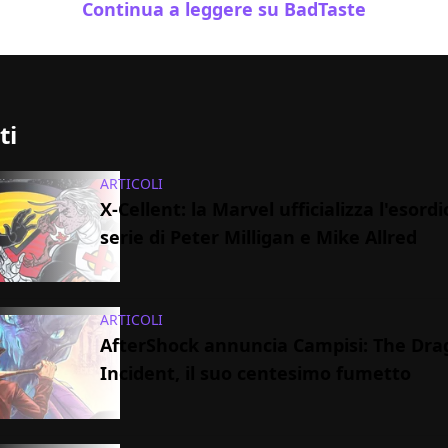
Continua a leggere su BadTaste
ti
ARTICOLI
X-Cellent: la Marvel ufficializza l'esordi
serie di Peter Milligan e Mike Allred
ARTICOLI
AfterShock annuncia Campisi: The Dra
Incident, il suo centesimo fumetto