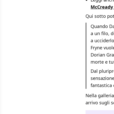
McCready 
Qui sotto pote
Quando Dan
a un filo, 
a ucciderlo
Fryne vuol
Dorian Gray
morte e tu
Dal pluripr
sensazione 
fantastica
Nella galleri
arrivo sugli 