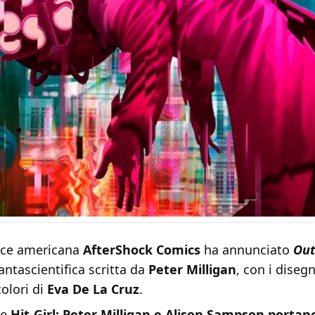
rice americana
AfterShock Comics
ha annunciato
Out
antascientifica scritta da
Peter Milligan
, con i disegn
colori di
Eva De La Cruz
.
he
Hit-Girl: Peter Milligan e Alison Sampson porta