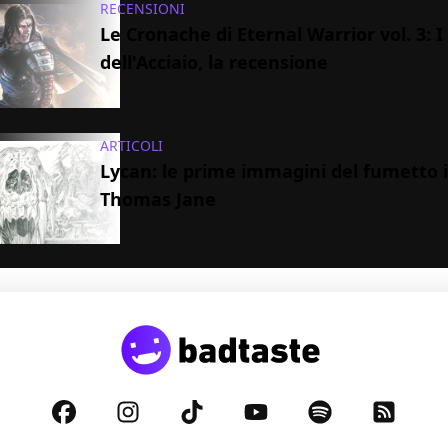
RECENSIONI
Le Cronache di Eternal Warrior vol. 3: I
dell'Acciaio, la recensione
ARTICOLI
Lycan: le prime immagini del fumetto 
Thomas Jane