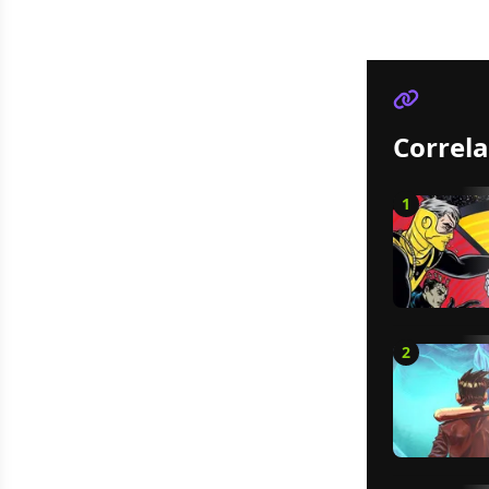
Correla
1
2