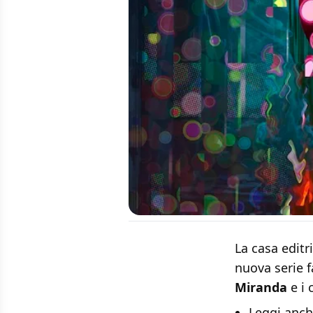
La casa edit
nuova serie f
Miranda
e i 
Leggi anc