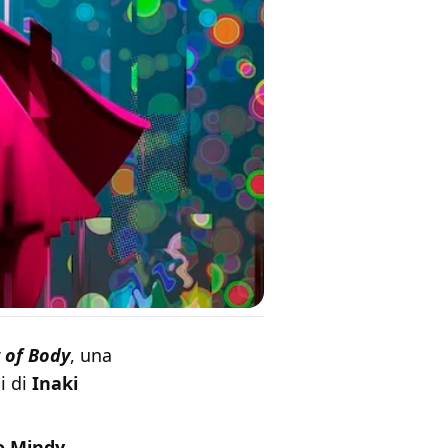
 of Body
, una
i di
Inaki
no Mindy