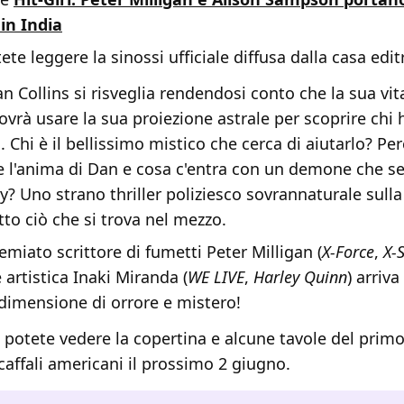
in India
te leggere la sinossi ufficiale diffusa dalla casa editr
 Collins si risveglia rendendosi conto che la sua vi
dovrà usare la sua proiezione astrale per scoprire chi
. Chi è il bellissimo mistico che cerca di aiutarlo? P
e l'anima di Dan e cosa c'entra con un demone che 
? Uno strano thriller poliziesco sovrannaturale sulla 
tto ciò che si trova nel mezzo.
emiato scrittore di fumetti Peter Milligan (
X-Force
,
X-S
artistica Inaki Miranda (
WE LIVE
,
Harley Quinn
) arriv
 dimensione di orrore e mistero!
a potete vedere la copertina e alcune tavole del prim
scaffali americani il prossimo 2 giugno.