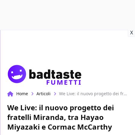
Recensioni
Format video
Marvel
Netflix
Disney+
Prime
X
FUMETTI
Home
Articoli
We Live: il nuovo progetto dei fratelli Miranda, tra Hayao Miyazaki e Cormac McCarthy
We Live: il nuovo progetto dei
fratelli Miranda, tra Hayao
Miyazaki e Cormac McCarthy