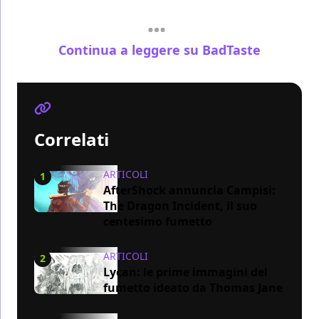
Continua a leggere su BadTaste
Correlati
ARTICOLI
1
AfterShock annuncia Campisi:
The Dragon Incident, il suo
centesimo fumetto
ARTICOLI
2
Lycan: le prime immagini del
fumetto ideato da Thomas Jane