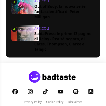
ARTICOLI
3
Out of Body: la nuova serie
fantascientifica di Peter
Milligan
ARTICOLI
4
SaldaPress: le prime 13 pagine
di Relay - Realtà negata, di
Cates, Thompson, Clarke e
Talajić
Privacy Policy
Cookie Policy
Disclaimer