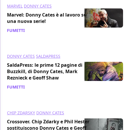
MARVEL
DONNY CATES
Marvel: Donny Cates è al lavoro su
una nuova serie!
FUMETTI
/ 09 apr 2021
DONNY CATES
SALDAPRESS
SaldaPress: le prime 12 pagine di
Buzzkill, di Donny Cates, Mark
Reznieck e Geoff Shaw
FUMETTI
/ 30 mar 2021
CHIP ZDARSKY
DONNY CATES
Crossover. Chip Zdarky e Phil Hester
sostituiscono Donny Cates e Geoff