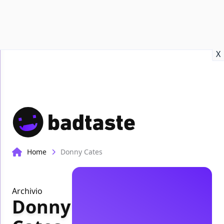
Recensioni
Format video
Marvel
Netflix
Disney+
Prime
X
Home
Donny Cates
Archivio
Donny