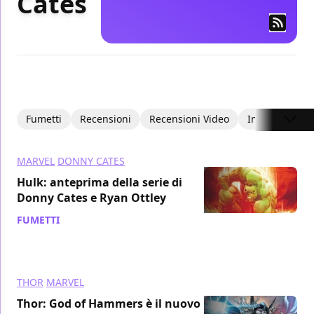
Cates
Fumetti
Recensioni
Recensioni Video
Interviste
MARVEL
DONNY CATES
Hulk: anteprima della serie di
Donny Cates e Ryan Ottley
FUMETTI
/ 26 ott 2021
THOR
MARVEL
Thor: God of Hammers è il nuovo