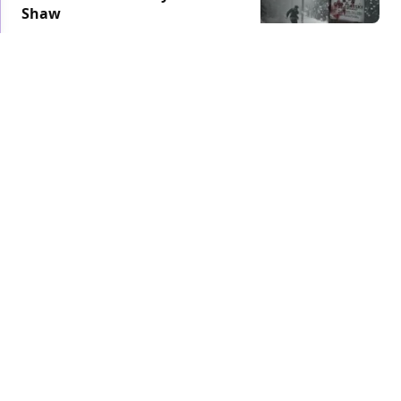
Shaw
FUMETTI
/ 18 mar 2021
DONNY CATES
GREG CAPULLO
Spawn: Todd McFarlane annuncia 4
nuove serie e la nascita di un
universo espanso!
FUMETTI
/ 19 feb 2021
MARVEL
DONNY CATES
Venom: la run di Donny Cates e
Ryan Stegman finirà con il numero
#200
FUMETTI
/ 20 gen 2021