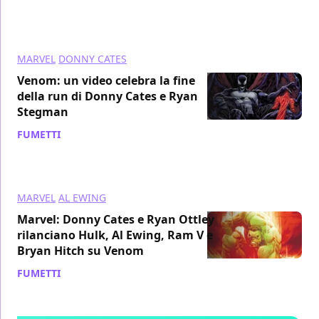
MARVEL
DONNY CATES
Venom: un video celebra la fine
della run di Donny Cates e Ryan
Stegman
FUMETTI
/ 18 giu 2021
MARVEL
AL EWING
Marvel: Donny Cates e Ryan Ottley
rilanciano Hulk, Al Ewing, Ram V e
Bryan Hitch su Venom
FUMETTI
/ 03 giu 2021