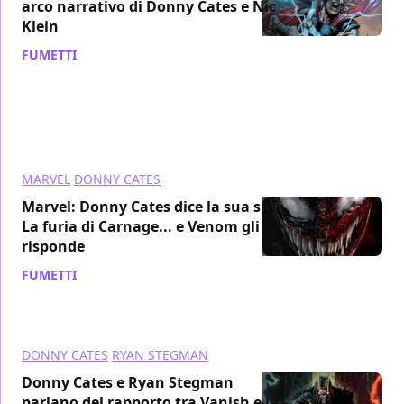
arco narrativo di Donny Cates e Nic
Klein
FUMETTI
/ 25 ott 2021
MARVEL
DONNY CATES
Marvel: Donny Cates dice la sua su
La furia di Carnage... e Venom gli
risponde
FUMETTI
/ 29 set 2021
DONNY CATES
RYAN STEGMAN
Donny Cates e Ryan Stegman
parlano del rapporto tra Vanish e la