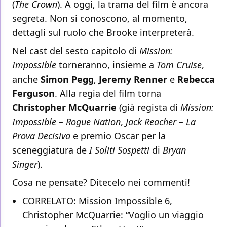
(
The Crown
). A oggi, la trama del film è ancora
segreta. Non si conoscono, al momento,
dettagli sul ruolo che Brooke interpreterà.
Nel cast del sesto capitolo di
Mission:
Impossible
torneranno, insieme a
Tom Cruise
,
anche
Simon Pegg
,
Jeremy Renner
e
Rebecca
Ferguson
. Alla regia del film torna
Christopher McQuarrie
(già regista di
Mission:
Impossible – Rogue Nation
,
Jack Reacher – La
Prova Decisiva
e premio Oscar per la
sceneggiatura de
I Soliti Sospetti
di
Bryan
Singer
).
Cosa ne pensate? Ditecelo nei commenti!
CORRELATO:
Mission Impossible 6,
Christopher McQuarrie: “Voglio un viaggio