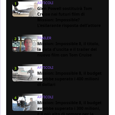
ARTICOLI
1
Glen Powell sostituirà Tom
Cruise nei futuri film di
Mission: Impossible?
L'esilarante risposta dell'attore
TRAILER
2
Mission: Impossible 8, il titolo,
la data d'uscita e il trailer del
nuovo film con Tom Cruise
ARTICOLI
3
Mission: Impossible 8, il budget
avrebbe superato i 400 milioni
di dollari
ARTICOLI
4
Mission: Impossible 8, il budget
avrebbe superato i 300 milioni,
è il più alto di sempre per la