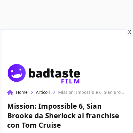
Recensioni
Format video
Marvel
Netflix
Disney+
Prime
X
FILM
Home
Articoli
Mission: Impossible 6, Sian Brooke da Sherlock al franchise con Tom Cruise
Mission: Impossible 6, Sian
Brooke da Sherlock al franchise
con Tom Cruise