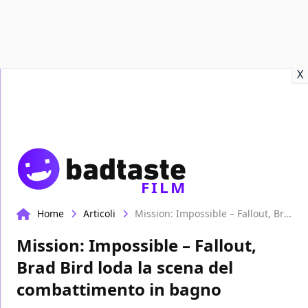
Recensioni
Format video
Marvel
Netflix
Disney+
Prime
X
FILM
Home
Articoli
Mission: Impossible – Fallout, Brad Bird loda la scena del combattimento in bagno
Mission: Impossible – Fallout,
Brad Bird loda la scena del
combattimento in bagno