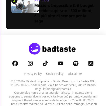
ARTICOLI
4
Mission: Impossible 8, il budget
avrebbe superato i 300 milioni,
è il più alto di sempre per la
saga
Privacy Policy
Cookie Policy
Disclaimer
© 2026 BadTaste.it proprietà di
Digital Dreams s.r.l.
- Partita IVA:
11885930963 - Sede legale: Via Alberico Albricci 8, 20122 Milano
Italy -
info@digitaldreams.it
Questo blog non è una testata giornalistica, in quanto viene
aggiornato senza alcuna periodicità. Non può pertanto considerarsi
un prodotto editoriale ai sensi della legge n. 62 del 07.03.2001
Photo Credits: l’editore ha i diritti di utilizzo delle immagini presenti