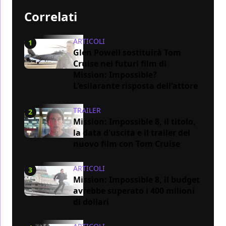
Correlati
ARTICOLI
1
Glen Powell sostituirà Tom
Cruise nei futuri film di
Mission: Impossible?
L'esilarante risposta dell'attore
TRAILER
2
Mission: Impossible 8, il titolo,
la data d'uscita e il trailer del
nuovo film con Tom Cruise
ARTICOLI
3
Mission: Impossible 8, il budget
avrebbe superato i 400 milioni
di dollari