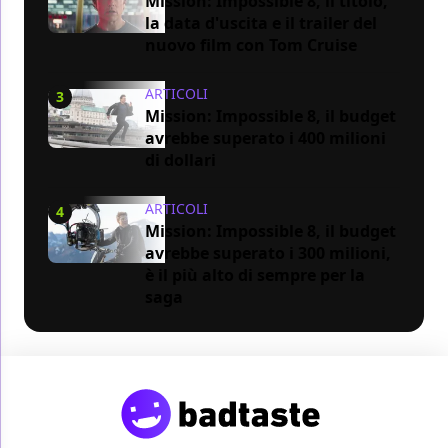
Mission: Impossible 8, il titolo,
la data d'uscita e il trailer del
nuovo film con Tom Cruise
ARTICOLI
3
Mission: Impossible 8, il budget
avrebbe superato i 400 milioni
di dollari
ARTICOLI
4
Mission: Impossible 8, il budget
avrebbe superato i 300 milioni,
è il più alto di sempre per la
saga