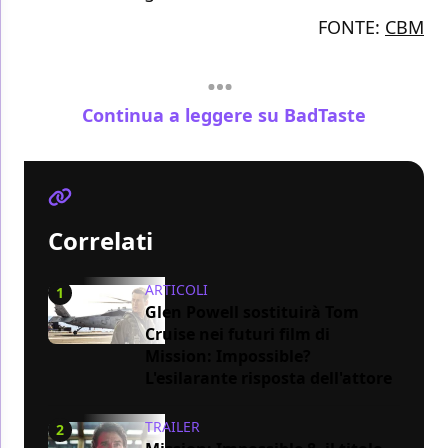
FONTE:
CBM
Continua a leggere su BadTaste
Correlati
ARTICOLI
1
Glen Powell sostituirà Tom
Cruise nei futuri film di
Mission: Impossible?
L'esilarante risposta dell'attore
TRAILER
2