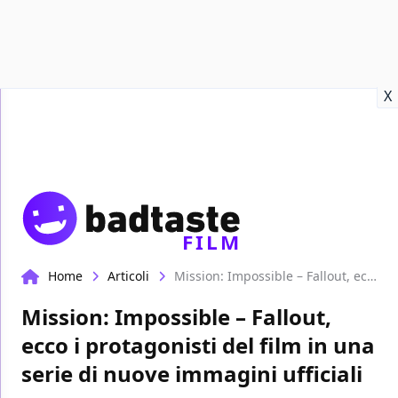
Recensioni
Format video
Marvel
Netflix
Disney+
Prime
X
FILM
Home
Articoli
Mission: Impossible – Fallout, ecco i protagonisti del film in una serie di nuove immagini ufficiali
Mission: Impossible – Fallout,
ecco i protagonisti del film in una
serie di nuove immagini ufficiali