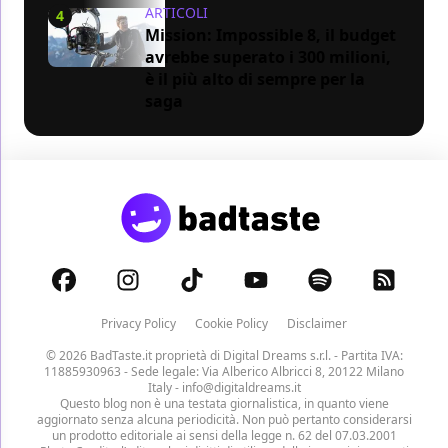
ARTICOLI
4
Mission: Impossible 8, il budget
avrebbe superato i 300 milioni,
è il più alto di sempre per la
saga
Privacy Policy
Cookie Policy
Disclaimer
© 2026 BadTaste.it proprietà di
Digital Dreams s.r.l.
- Partita IVA:
11885930963 - Sede legale: Via Alberico Albricci 8, 20122 Milano
Italy -
info@digitaldreams.it
Questo blog non è una testata giornalistica, in quanto viene
aggiornato senza alcuna periodicità. Non può pertanto considerarsi
un prodotto editoriale ai sensi della legge n. 62 del 07.03.2001