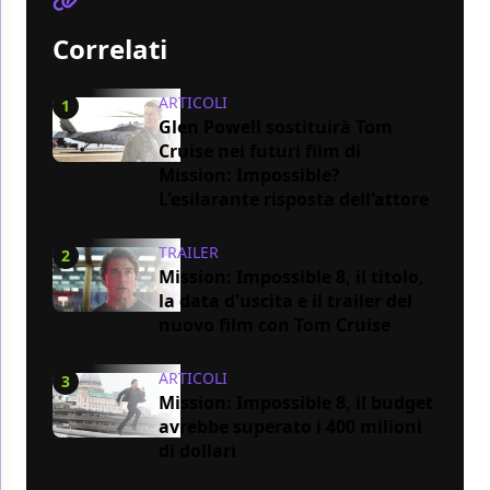
Correlati
ARTICOLI
1
Glen Powell sostituirà Tom
Cruise nei futuri film di
Mission: Impossible?
L'esilarante risposta dell'attore
TRAILER
2
Mission: Impossible 8, il titolo,
la data d'uscita e il trailer del
nuovo film con Tom Cruise
ARTICOLI
3
Mission: Impossible 8, il budget
avrebbe superato i 400 milioni
di dollari