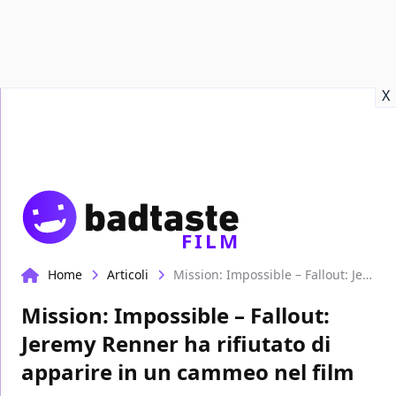
Recensioni
Format video
Marvel
Netflix
Disney+
Prime
X
FILM
Home
Articoli
Mission: Impossible – Fallout: Jeremy Renner ha rifiutato di apparire in un cammeo nel film
Mission: Impossible – Fallout:
Jeremy Renner ha rifiutato di
apparire in un cammeo nel film