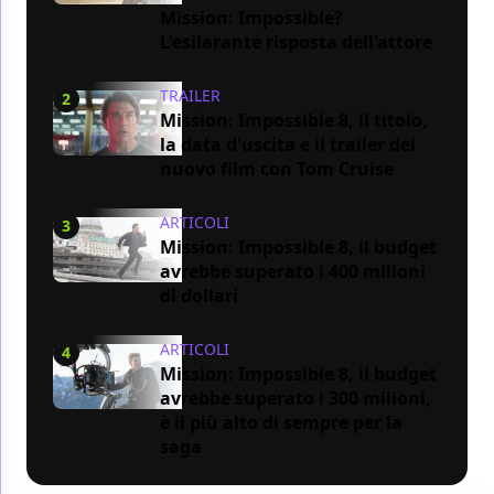
Mission: Impossible?
L'esilarante risposta dell'attore
TRAILER
2
Mission: Impossible 8, il titolo,
la data d'uscita e il trailer del
nuovo film con Tom Cruise
ARTICOLI
3
Mission: Impossible 8, il budget
avrebbe superato i 400 milioni
di dollari
ARTICOLI
4
Mission: Impossible 8, il budget
avrebbe superato i 300 milioni,
è il più alto di sempre per la
saga