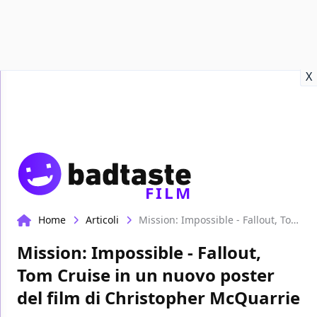
Recensioni
Format video
Marvel
Netflix
Disney+
Prime
X
FILM
Home
Articoli
Mission: Impossible - Fallout, Tom Cruise in un nuovo poster del film di Christopher McQuarrie
Mission: Impossible - Fallout,
Tom Cruise in un nuovo poster
del film di Christopher McQuarrie