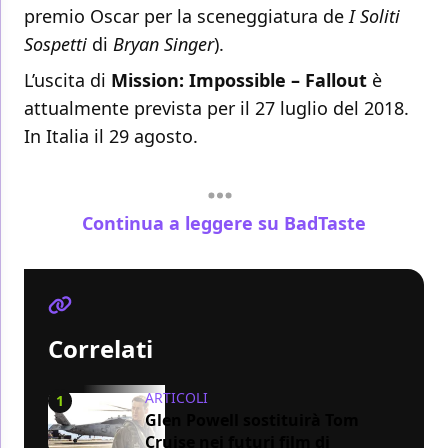
premio Oscar per la sceneggiatura de
I Soliti
Sospetti
di
Bryan Singer
).
L’uscita di
Mission: Impossible – Fallout
è
attualmente prevista per il 27 luglio del 2018.
In Italia il 29 agosto.
Continua a leggere su BadTaste
Correlati
ARTICOLI
1
Glen Powell sostituirà Tom
Cruise nei futuri film di