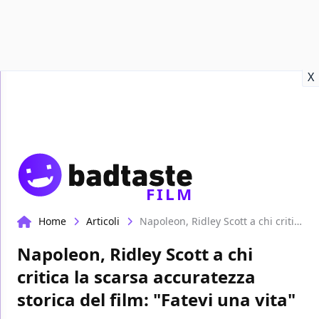
Recensioni
Format video
Marvel
Netflix
Disney+
Prime
X
FILM
Home
Articoli
Napoleon, Ridley Scott a chi critica la scarsa accuratezza storica del film: "Fatevi una vita"
Napoleon, Ridley Scott a chi
critica la scarsa accuratezza
storica del film: "Fatevi una vita"