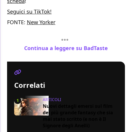
scheda
!
Seguici su TikTok!
FONTE:
New Yorker
Continua a leggere su BadTaste
Correlati
ARTICOLI
1
Nuovi dettagli emersi sul film
del più grande fantasy che sia
mai stato scritto (e non è Il
Signore degli Anelli)