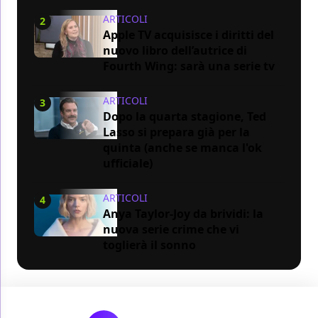
ARTICOLI
2
Apple TV acquisisce i diritti del
nuovo libro dell’autrice di
Fourth Wing: sarà una serie tv
ARTICOLI
3
Dopo la quarta stagione, Ted
Lasso si prepara già per la
quinta (anche se manca l'ok
ufficiale)
ARTICOLI
4
Anya Taylor-Joy da brividi: la
nuova serie crime che vi
toglierà il sonno