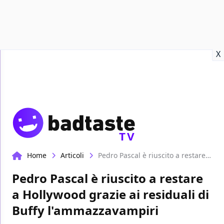
Recensioni
Format video
Marvel
Netflix
Disney+
Prime
X
TV
Home
Articoli
Pedro Pascal è riuscito a restare a Hollywood grazie ai residuali di Buffy l'ammazzavampiri
Pedro Pascal è riuscito a restare
a Hollywood grazie ai residuali di
Buffy l'ammazzavampiri