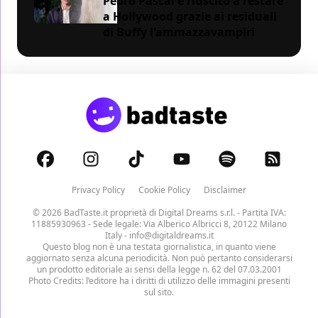
Pedro Pascal è riuscito a restare
a Hollywood grazie ai residuali
di Buffy l'ammazzavampiri
Privacy Policy
Cookie Policy
Disclaimer
© 2026 BadTaste.it proprietà di
Digital Dreams s.r.l.
- Partita IVA:
11885930963 - Sede legale: Via Alberico Albricci 8, 20122 Milano
Italy -
info@digitaldreams.it
Questo blog non è una testata giornalistica, in quanto viene
aggiornato senza alcuna periodicità. Non può pertanto considerarsi
un prodotto editoriale ai sensi della legge n. 62 del 07.03.2001
Photo Credits: l’editore ha i diritti di utilizzo delle immagini presenti
sul sito.