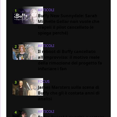
ARTICOLI
1
Buffy New Sunnydale: Sarah
Michelle Gellar non vuole che
trapeli il pilot cancellato (e
spiega perché)
ARTICOLI
2
Il reboot di Buffy cancellato
all’improvviso: il motivo reale
della rimozione del progetto fa
infuriare i fan
FOCUS
3
James Marsters sulla scena di
Buffy che gli è costata anni di
analisi
ARTICOLI
4