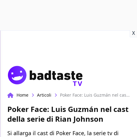
Recensioni
Format video
Marvel
Netflix
Disney+
Prime
X
TV
Home
Articoli
Poker Face: Luis Guzmán nel cast della serie di Rian Johnson
Poker Face: Luis Guzmán nel cast
della serie di Rian Johnson
Si allarga il cast di Poker Face, la serie tv di