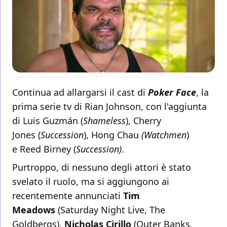
Continua ad allargarsi il cast di
Poker Face
, la
prima serie tv di Rian Johnson, con l'aggiunta
di Luis Guzmán (
Shameless
), Cherry
Jones (
Succession
), Hong Chau
(Watchmen
)
e Reed Birney (
Succession)
.
Purtroppo, di nessuno degli attori è stato
svelato il ruolo, ma si aggiungono ai
recentemente annunciati
Tim
Meadows
(Saturday Night Live, The
Goldbergs),
Nicholas Cirillo
(Outer Banks,