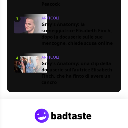
Peacock
ARTICOLI
3
Grey's Anatomy: la
sceneggiatrice Elisabeth Finch,
dopo la docuserie sulle sue
menzogne, chiede scusa online
ARTICOLI
4
Grey's Anatomy: una clip della
docuserie sull'autrice Elisabeth
Finch, che ha finto di avere un
cancro