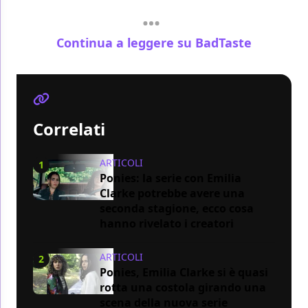
Continua a leggere su BadTaste
Correlati
ARTICOLI
1
Ponies: la serie con Emilia
Clarke potrebbe avere una
seconda stagione, ecco cosa
hanno rivelato i creatori
ARTICOLI
2
Ponies, Emilia Clarke si è quasi
rotta una costola girando una
scena della nuova serie