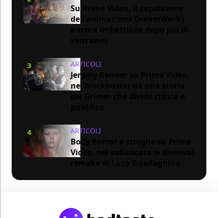
Su Prime Video, il capolavoro
dell'animazione DreamWorks
ancora imbattibile dopo più di
vent'anni
ARTICOLI
3
Jeremy Renner su Prime Video,
nel blockbuster da una storia
dei Grimm che divide critica e
pubblico
ARTICOLI
4
Body horror e streghe su Prime
Video, nel sofisticato (e divisivo)
remake di Luca Guadagnino