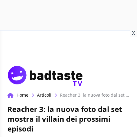
Recensioni
Format video
Marvel
Netflix
Disney+
Prime
X
TV
Home
Articoli
Reacher 3: la nuova foto dal set mostra il villain dei prossimi episodi
Reacher 3: la nuova foto dal set
mostra il villain dei prossimi
episodi