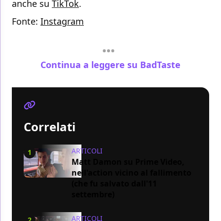
anche su
TikTok
.
Fonte:
Instagram
Continua a leggere su BadTaste
Correlati
ARTICOLI
1
Matt Damon su Prime Video,
nell'action vicino al fallimento
(che fu salvato dall'11
settembre)
ARTICOLI
2