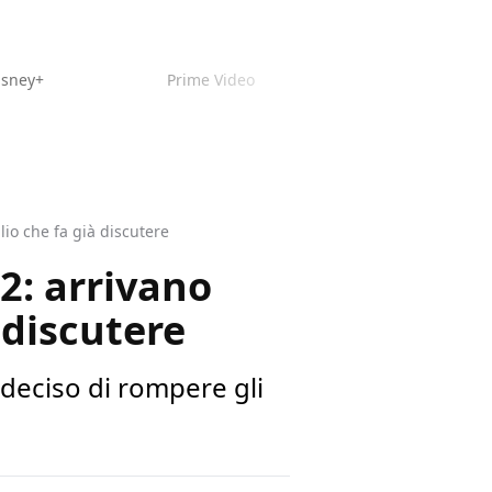
isney+
Prime Video
lio che fa già discutere
2: arrivano
 discutere
deciso di rompere gli