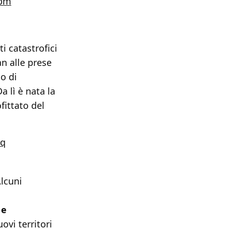
7bm
i catastrofici
an alle prese
o di
Da lì è nata la
fittato del
rq
lcuni
 e
ovi territori