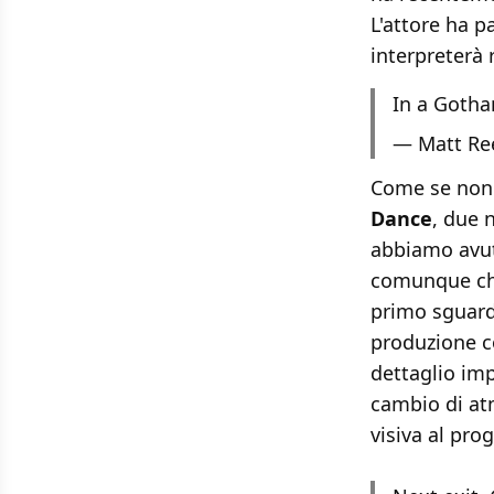
L'attore ha p
interpreterà 
In a Gotha
— Matt Re
Come se non 
Dance
, due 
abbiamo avut
comunque che
primo sguardo
produzione c
dettaglio imp
cambio di at
visiva al prog