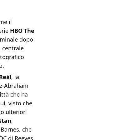
me il
erie
HBO The
riminale dopo
 centrale
atografico
o.
Reál
, la
rez-Abraham
ittà che ha
i, visto che
 ulteriori
Stan
,
 Barnes, che
DC di Reeves.