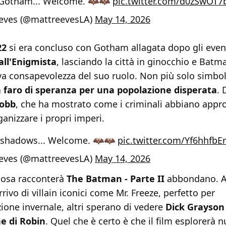
, Gotham... Welcome. 🦇🦇
pic.twitter.com/d0zSwOT
eves (@mattreevesLA)
May 14, 2026
22
si era concluso con Gotham allagata dopo gli event
all'Enigmista
, lasciando la città in ginocchio e Batm
a consapevolezza del suo ruolo. Non più solo simbol
 faro di speranza per una popolazione disperata
. 
Cobb
, che ha mostrato come i criminali abbiano appro
ganizzare i propri imperi.
e shadows... Welcome. 🦇🦇
pic.twitter.com/Yf6hhfbE
eves (@mattreevesLA)
May 14, 2026
 cosa racconterà
The Batman - Parte II
abbondano. A
rrivo di villain iconici come Mr. Freeze, perfetto per
ione invernale, altri sperano di vedere
Dick Grayson
ne di Robin
. Quel che è certo è che il film esplorerà nu