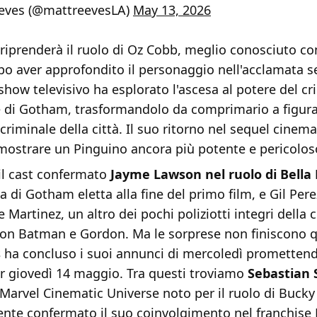
eves (@mattreevesLA)
May 13, 2026
riprenderà il ruolo di Oz Cobb, meglio conosciuto co
po aver approfondito il personaggio nell'acclamata s
 show televisivo ha esplorato l'ascesa al potere del c
e di Gotham, trasformandolo da comprimario a figura
 criminale della città. Il suo ritorno nel sequel cinem
mostrare un Pinguino ancora più potente e pericolos
l cast confermato
Jayme Lawson nel ruolo di Bella 
 di Gotham eletta alla fine del primo film, e Gil Pe
 Martinez, un altro dei pochi poliziotti integri della c
con Batman e Gordon. Ma le sorprese non finiscono qu
s
ha concluso i suoi annunci di mercoledì promettendo
er giovedì 14 maggio. Tra questi troviamo
Sebastian 
Marvel Cinematic Universe noto per il ruolo di Bucky
nte confermato il suo coinvolgimento nel franchise 