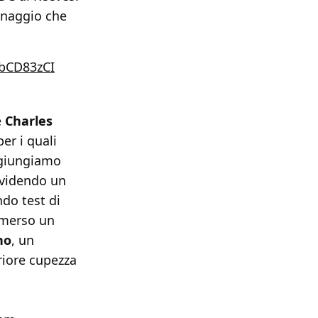
onaggio che
3bCD83zCI
e
Charles
er i quali
ggiungiamo
ividendo un
do test di
emerso un
no
, un
riore cupezza