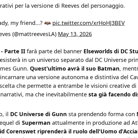
rativi per la versione di Reeves del personaggio.
ady, my friend...? 🦇
pic.twitter.com/xrHoHJ3BEV
eves (@mattreevesLA)
May 13, 2026
 Parte II
farà parte del banner
Elseworlds di DC St
 esisterà in un universo separato dal DC Universe pri
James Gunn.
Quest'ultimo avrà il suo Batman
, ment
incarnare una versione autonoma e distintiva del Cav
celta che permette a entrambe le visioni creative di
 narrativi, ma che inevitabilmente
sta già facendo di
, il
DC Universe di Gunn
sta prendendo forma con
sequel di
Superman
attualmente in produzione ad At
id Corenswet riprenderà il ruolo dell'Uomo d'Accia