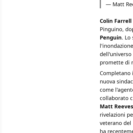
— Matt Re
Colin Farrell
Pinguino, do
Penguin
. Lo
l'inondazion
dell'universo
promette di 
Completano i
nuova sindaca
come l'agente
collaborato 
Matt Reeve
rivelazioni p
veterano del 
ha recenteme