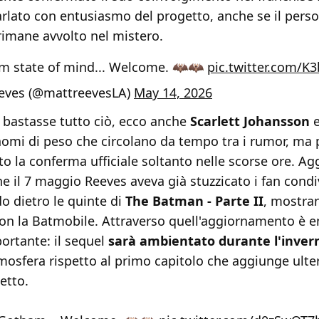
arlato con entusiasmo del progetto, anche se il pers
rimane avvolto nel mistero.
m state of mind... Welcome. 🦇🦇
pic.twitter.com/K
eves (@mattreevesLA)
May 14, 2026
bastasse tutto ciò, ecco anche
Scarlett Johansson
nomi di peso che circolano da tempo tra i rumor, ma p
o la conferma ufficiale soltanto nelle scorse ore. A
 il 7 maggio Reeves aveva già stuzzicato i fan cond
 dietro le quinte di
The Batman - Parte II
, mostran
on la Batmobile. Attraverso quell'aggiornamento è 
ortante: il sequel
sarà ambientato durante l'inver
mosfera rispetto al primo capitolo che aggiunge ulte
etto.