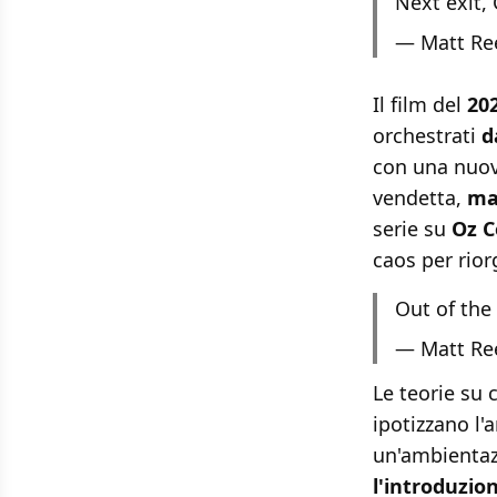
Next exit
— Matt Re
Il film del
20
orchestrati
d
con una nuov
vendetta,
ma
serie su
Oz 
caos per rior
Out of th
— Matt Re
Le teorie su
ipotizzano l'a
un'ambientaz
l'introduzio