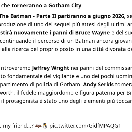
i che
torneranno a Gotham City
.
The Batman - Parte II partiranno a giugno 2026
, 
a produzione di uno dei sequel più attesi degli ultimi a
estirà nuovamente i panni di Bruce Wayne
e del su
continuando il percorso di un Batman ancora giovan
alla ricerca del proprio posto in una città divorata d
i ritroveremo
Jeffrey Wright
nei panni del commissar
ato fondamentale del vigilante e uno dei pochi uomin
ipartimento di polizia di Gotham.
Andy Serkis
torner
orth, il fedele maggiordomo e figura paterna per Bru
il protagonista è stato uno degli elementi più tocca
 my friend...? 🦇🐧
pic.twitter.com/GidfMPAQG1