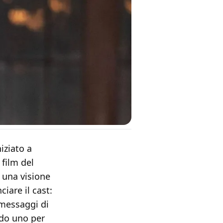
iziato a
 film del
 una visione
iare il cast:
 messaggi di
ndo uno per