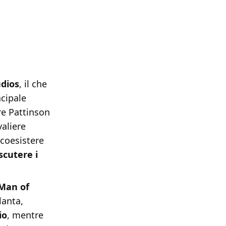
udios
, il che
ncipale
re Pattinson
aliere
 coesistere
scutere i
Man of
lanta,
io
, mentre