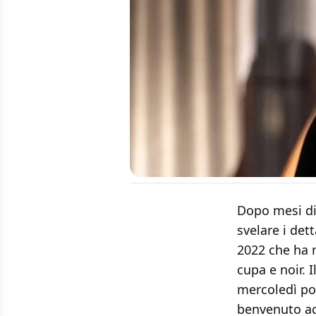
Dopo mesi di
svelare i dett
2022 che ha r
cupa e noir. 
mercoledì p
benvenuto ac