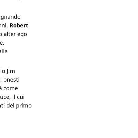
segnando
nni.
Robert
o alter ego
e,
alla
io Jim
i onesti
à come
ce, il cui
nti del primo