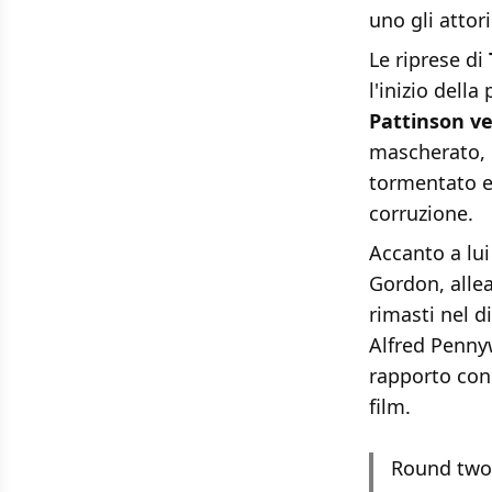
uno gli attor
Le riprese di
l'inizio dell
Pattinson v
mascherato, 
tormentato e 
corruzione.
Accanto a lu
Gordon, alle
rimasti nel d
Alfred Pennyw
rapporto con 
film.
Round two,