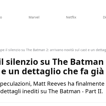
eo
Marvel
Netflix
D
e il silenzio su The Batman 2: arrivano novità sul cast e un dettag
l silenzio su The Batman 
 e un dettaglio che fa già
peculazioni, Matt Reeves ha finalmente 
dettagli inediti su The Batman - Part II.