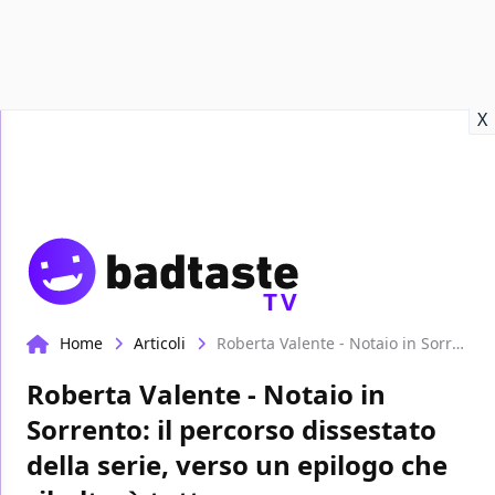
Recensioni
Format video
Marvel
Netflix
Disney+
Prime
X
TV
Home
Articoli
Roberta Valente - Notaio in Sorrento: il percorso dissestato della serie, verso un epilogo che ribalterà tutto
Roberta Valente - Notaio in
Sorrento: il percorso dissestato
della serie, verso un epilogo che