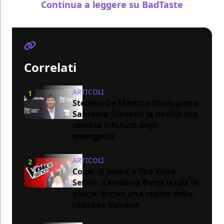
Continua a leggere su BadTaste
Correlati
ARTICOLI
1
Stefano De Martino rivoluziona
Sanremo Giovani: la novità che
cambia il futuro degli
emergenti
ARTICOLI
2
Colpo di scena a The Voice
Senior: Loredana Bertè lascia la
giuria. Arriva una regina della
canzone italiana