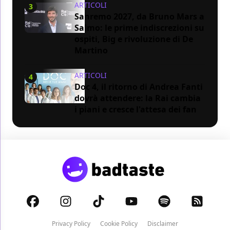
ARTICOLI
3
Sanremo 2027, da Bruno Mars a
Salmo: le prime indiscrezioni su
ospiti, Big e rivoluzione di De
Martino
ARTICOLI
4
Doc 4, il ritorno di Andrea Fanti
dovrà attendere: la Rai cambia
i piani e cresce l'attesa dei fan
Privacy Policy
Cookie Policy
Disclaimer