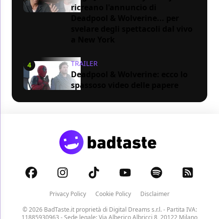
ricreano l'annuncio di
Deadpool & Wolverine... per
svelare degli spettacoli dal vivo
a New York
TRAILER
4
Deadpool & Wolverine: ecco lo
spassoso video delle papere
Privacy Policy
Cookie Policy
Disclaimer
© 2026 BadTaste.it proprietà di
Digital Dreams s.r.l.
- Partita IVA:
11885930963 - Sede legale: Via Alberico Albricci 8, 20122 Milano