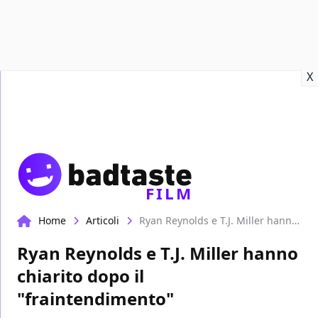
Recensioni
Format video
Marvel
Netflix
Disney+
Prime
X
FILM
Home
Articoli
Ryan Reynolds e T.J. Miller hanno chiarito dopo il "fraintendimento"
Ryan Reynolds e T.J. Miller hanno
chiarito dopo il
"fraintendimento"