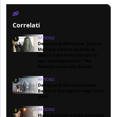
Correlati
ARTICOLI
1
Deadpool & Wolverine, Tatiana
Maslany scherza dicendo di
essere stata licenziata per la
sua 'ideologia woke': "Sto
facendo causa alla Disney"
ARTICOLI
2
Deadpool & Wolverine batte
Barbie al botteghino negli Stati
Uniti
ARTICOLI
3
Hugh Jackman e Ryan Reynolds