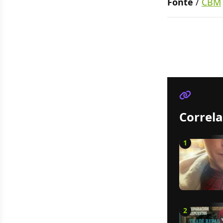
Fonte
/
CBM
Correla
1
2