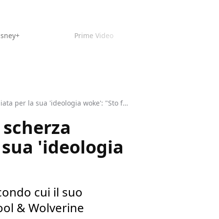
isney+
Prime Video
Deadpool & Wolverine, Tatiana Maslany scherza dicendo di essere stata licenziata per la sua 'ideologia woke': "Sto facendo causa alla Disney"
 scherza
 sua 'ideologia
ondo cui il suo
ool & Wolverine