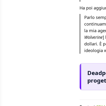
Ha poi aggiu
Parlo semp
continuam
la mia age
Wolverine
]
dollari. È
ideologia w
Deadpo
proget