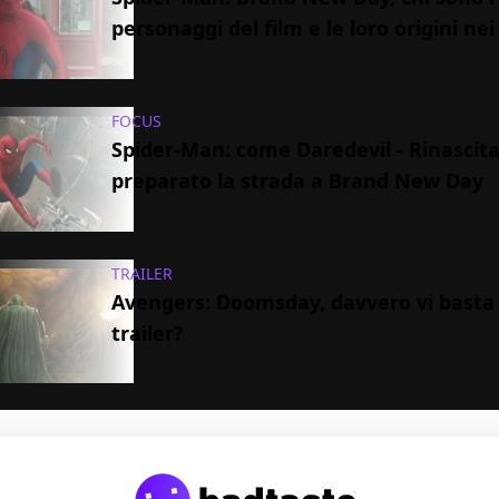
personaggi del film e le loro origini ne
FOCUS
Spider-Man: come Daredevil - Rinascit
preparato la strada a Brand New Day
TRAILER
Avengers: Doomsday, davvero vi basta
trailer?