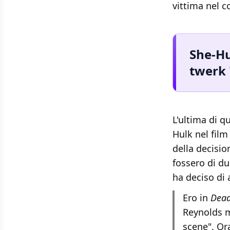
vittima nel c
She-Hu
twerk 
L'ultima di q
Hulk nel film
della decisio
fossero di du
ha deciso di 
Ero in
Dead
Reynolds m
scene". Or