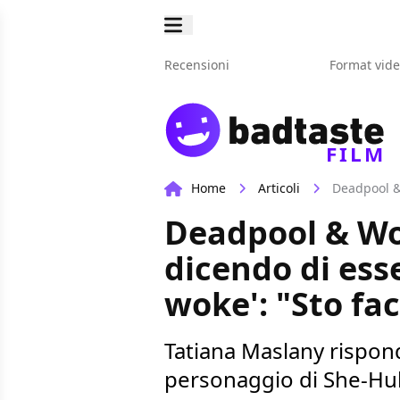
Recensioni
Format vid
FILM
Home
Articoli
Deadpool & Wo
dicendo di esse
woke': "Sto fa
Tatiana Maslany rispond
personaggio di She-Hul