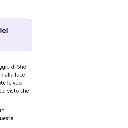
del
ggio di She-
m alla luce
te le voci
te, visto che
an
queste