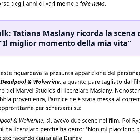
orso degli anni di vari meme e f
ake news
.
lk: Tatiana Maslany ricorda la scena 
"Il miglior momento della mia vita"
ueste riguardava la presunta apparizione del persona
Deadpool & Wolverine
, a quanto pare tagliato dal fil
ne dei Marvel Studios di licenziare Maslany. Nonostan
bbia provenienza, l'attrice ne è stata messa al corren
approfittarne per scherzarci su:
pool & Wolverine
, sì, avevo due scene nel film. Poi Ry
i ha licenziato perché ha detto: "Non mi piacciono 
a sto facendo causa alla Disney.