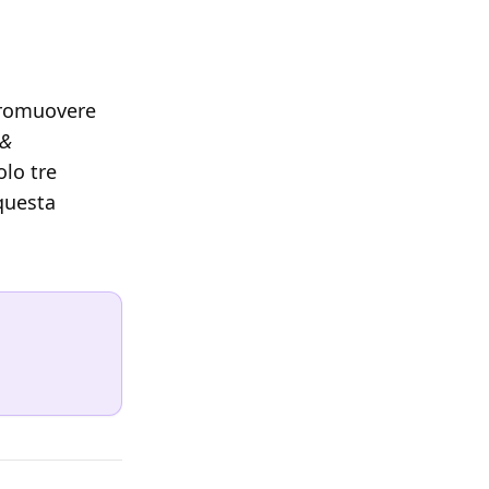
promuovere
 &
olo tre
questa