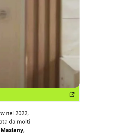
aw
nel 2022,
sata da molti
a
Maslany
,