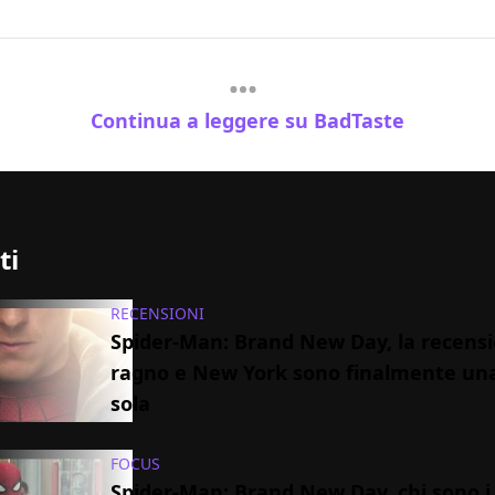
Continua a leggere su BadTaste
ti
RECENSIONI
Spider-Man: Brand New Day, la recensio
ragno e New York sono finalmente un
sola
FOCUS
Spider-Man: Brand New Day, chi sono i