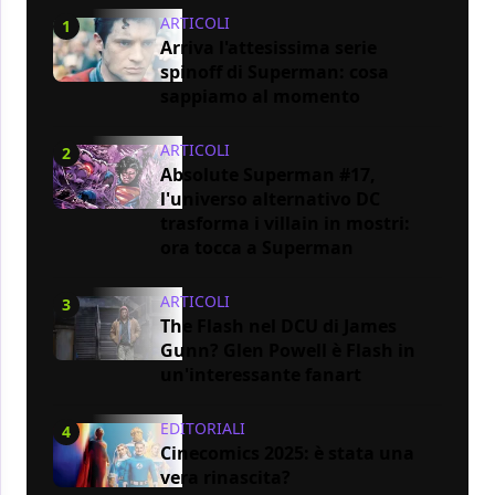
ARTICOLI
1
Arriva l'attesissima serie
spinoff di Superman: cosa
sappiamo al momento
ARTICOLI
2
Absolute Superman #17,
l'universo alternativo DC
trasforma i villain in mostri:
ora tocca a Superman
ARTICOLI
3
The Flash nel DCU di James
Gunn? Glen Powell è Flash in
un'interessante fanart
EDITORIALI
4
Cinecomics 2025: è stata una
vera rinascita?