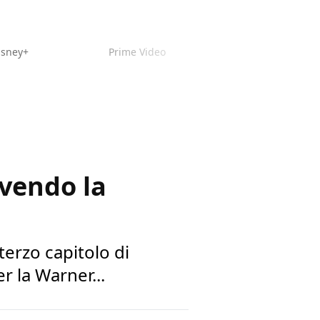
isney+
Prime Video
ivendo la
terzo capitolo di
er la Warner...