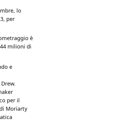
Ombre, lo
3, per
gometraggio è
44 milioni di
ndo e
a Drew.
mmaker
co per il
di Moriarty
atica