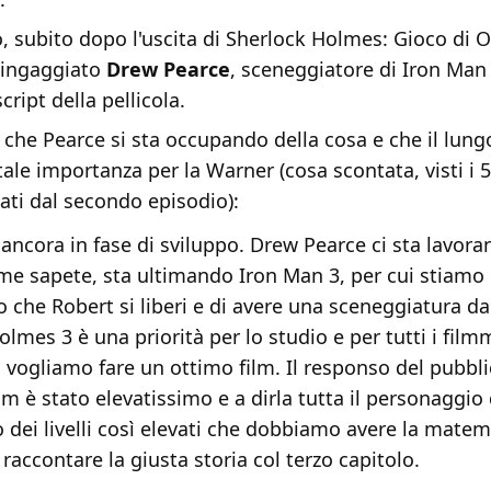
, subito dopo l'uscita di Sherlock Holmes: Gioco di 
 ingaggiato
Drew Pearce
, sceneggiatore di Iron Man 
script della pellicola.
 che Pearce si sta occupando della cosa e che il lun
le importanza per la Warner (cosa scontata, visti i 5
sati dal secondo episodio):
 ancora in fase di sviluppo. Drew Pearce ci sta lavora
me sapete, sta ultimando Iron Man 3, per cui stiamo
 che Robert si liberi e di avere una sceneggiatura d
lmes 3 è una priorità per lo studio e per tutti i fil
E vogliamo fare un ottimo film. Il responso del pubbli
m è stato elevatissimo e a dirla tutta il personaggio 
o dei livelli così elevati che dobbiamo avere la matem
 raccontare la giusta storia col terzo capitolo.