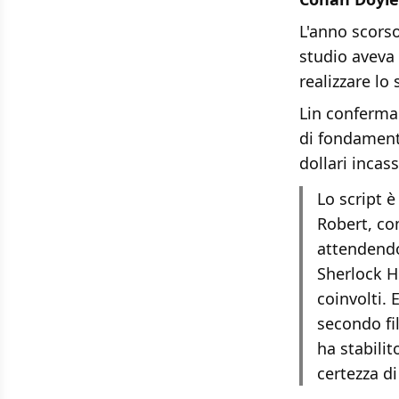
L'anno scorso
studio aveva
realizzare lo 
Lin conferma
di fondamenta
dollari incas
Lo script è
Robert, co
attendendo
Sherlock Ho
coinvolti. 
secondo fil
ha stabilit
certezza di