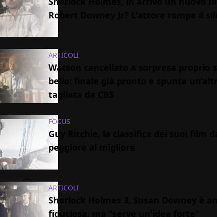
Sherlock Holmes, in arrivo un nuovo fi
Robert Downey Jr? L'attore rompe il sil
ARTICOLI
Watson cancellato a sorpresa proprio s
bello: finale già pronto e spunta un’alt
tagliata da CBS
FOCUS
Guy Ritchie, la classifica dei suoi film d
peggiore al migliore
ARTICOLI
Sherlock Holmes 3, Susan Downey è a
fiduciosa, ma "serve un'idea forte"