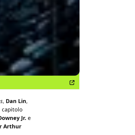
es
,
Dan Lin
,
 capitolo
Downey Jr.
e
ir Arthur