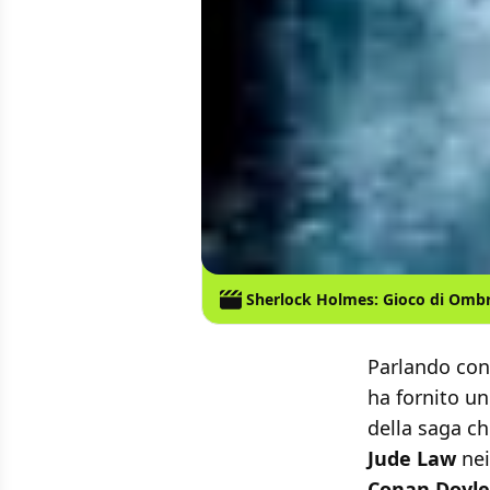
Sherlock Holmes: Gioco di Omb
Parlando co
ha fornito un
della saga c
Jude Law
nei
Conan Doyle