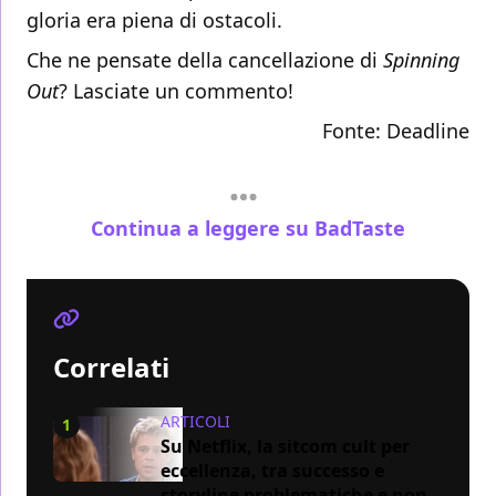
gloria era piena di ostacoli.
Che ne pensate della cancellazione di
Spinning
Out
? Lasciate un commento!
Fonte: Deadline
Continua a leggere su BadTaste
Correlati
ARTICOLI
1
Su Netflix, la sitcom cult per
eccellenza, tra successo e
storyline problematiche e non