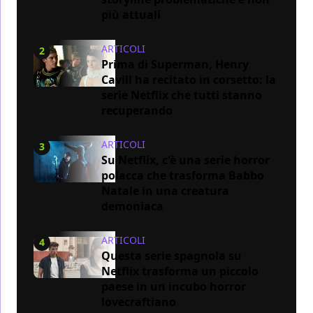
più attuali
ARTICOLI
2
Prima di Superman, Henry
Cavill ha recitato in corsetto: la
serie Netflix che tutti stanno
recuperando
ARTICOLI
3
Su Netflix, c'è una serie horror
polacca che trasforma Babbo
Natale in una creatura
demoniaca
ARTICOLI
4
Questa serie spagnola su
Netflix trasforma un piccolo
paese in un incubo horror
lovecraftiano