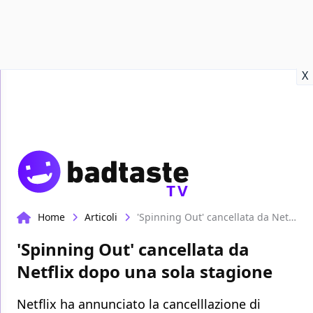
Recensioni
Format video
Marvel
Netflix
Disney+
Prime
X
TV
Home
Articoli
'Spinning Out' cancellata da Netflix dopo una sola stagione
'Spinning Out' cancellata da
Netflix dopo una sola stagione
Netflix ha annunciato la cancelllazione di