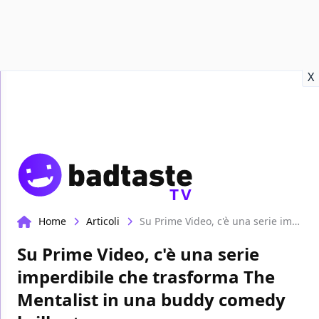
Recensioni
Format video
Marvel
Netflix
Disney+
Prime
X
TV
Home
Articoli
Su Prime Video, c'è una serie imperdibile che trasforma The Mentalist in una buddy comedy brillante
Su Prime Video, c'è una serie
imperdibile che trasforma The
Mentalist in una buddy comedy