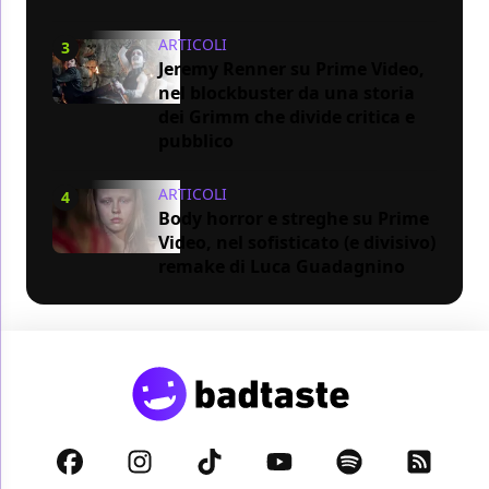
ARTICOLI
3
Jeremy Renner su Prime Video,
nel blockbuster da una storia
dei Grimm che divide critica e
pubblico
ARTICOLI
4
Body horror e streghe su Prime
Video, nel sofisticato (e divisivo)
remake di Luca Guadagnino