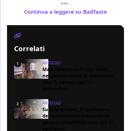
Continua a leggere su BadTaste
Correlati
ARTICOLI
1
Matt Damon su Prime Video,
nell'action vicino al fallimento
(che fu salvato dall'11
settembre)
ARTICOLI
2
Su Prime Video, il capolavoro
dell'animazione DreamWorks
ancora imbattibile dopo più di
vent'anni