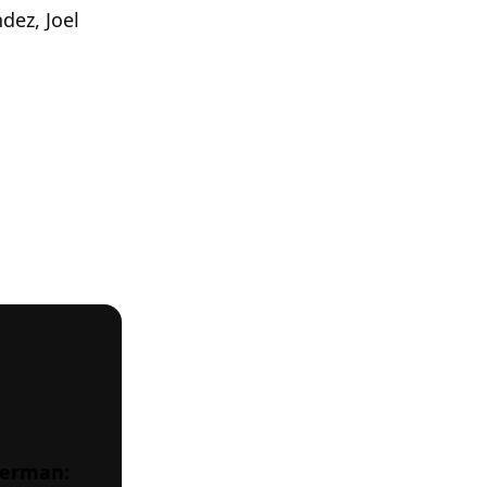
dez, Joel
uperman: