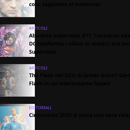
cosa sappiamo al momento
ARTICOLI
Absolute Superman #17, l'universo alt
DC trasforma i villain in mostri: ora to
Superman
ARTICOLI
The Flash nel DCU di James Gunn? Glen
Flash in un'interessante fanart
EDITORIALI
Cinecomics 2025: è stata una vera rina