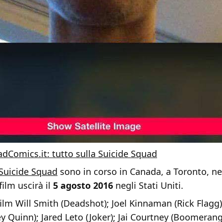
adComics.it: tutto sulla Suicide Squad
Suicide Squad
sono in corso in Canada, a Toronto, ne
film uscirà il
5 agosto 2016
negli Stati Uniti.
film Will Smith (Deadshot); Joel Kinnaman (Rick Flagg
y Quinn); Jared Leto (Joker); Jai Courtney (Boomerang