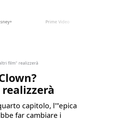
isney+
Prime Video
tri film" realizzerà
e Clown?
 realizzerà
uarto capitolo, l'"epica
ebbe far cambiare i