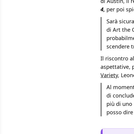
di Austin, il 
4,
per poi sp
Sarà sicur
di Art the
probabilme
scendere t
Il riscontro 
aspettative, 
Variety
, Leon
Al momento
di conclud
più di uno 
posso dire