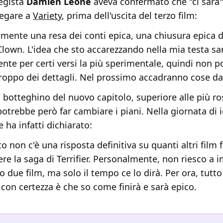
regista
Damien Leone
aveva confermato che "ci sarà
iegare a
Variety
, prima dell'uscita del terzo film:
amente una resa dei conti epica, una chiusura epica d
 Clown. L'idea che sto accarezzando nella mia testa s
nte per certi versi la più sperimentale, quindi non p
roppo dei dettagli. Nel prossimo accadranno cose dav
al botteghino del nuovo capitolo, superiore alle più r
potrebbe però far cambiare i piani. Nella giornata di 
e ha infatti dichiarato:
 non c'è una risposta definitiva su quanti altri film 
ere la saga di Terrifier. Personalmente, non riesco a
o due film, ma solo il tempo ce lo dirà. Per ora, tutto
 con certezza è che so come finirà e sarà epico.