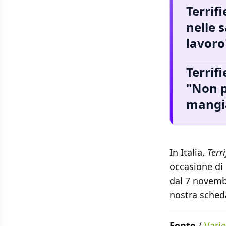
Terrif
nelle s
lavoro
Terrifi
"Non p
mangia
In Italia,
Terri
occasione di 
dal 7 novembr
nostra sched
Fonte
/
Varie