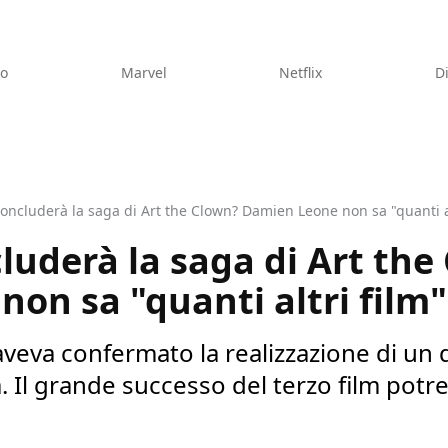
eo
Marvel
Netflix
D
 concluderà la saga di Art the Clown? Damien Leone non sa "quanti al
cluderà la saga di Art th
on sa "quanti altri film"
aveva confermato la realizzazione di un q
. Il grande successo del terzo film potr