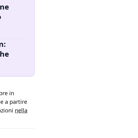
one
o
n:
che
bre in
e a partire
azioni
nella