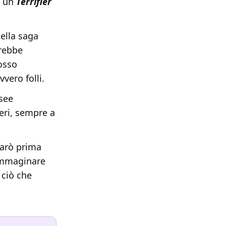
" un
Terrifier
ella saga
arebbe
osso
vero folli.
osee
ieri, sempre a
farò prima
 immaginare
 ciò che