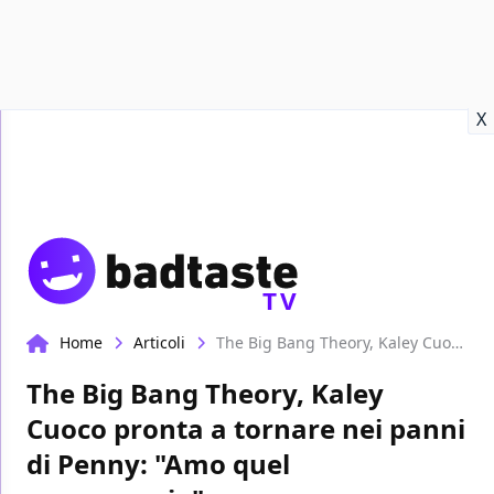
Recensioni
Format video
Marvel
Netflix
Disney+
Prime
X
TV
Home
Articoli
The Big Bang Theory, Kaley Cuoco pronta a tornare nei panni di Penny: "Amo quel personaggio"
The Big Bang Theory, Kaley
Cuoco pronta a tornare nei panni
di Penny: "Amo quel