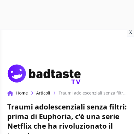
Recensioni
Format video
Marvel
Netflix
Disney+
Prime
X
TV
Home
Articoli
Traumi adolescenziali senza filtri: prima di Euphoria, c'è una serie Netflix che ha rivoluzionato il teen drama
Traumi adolescenziali senza filtri:
prima di Euphoria, c'è una serie
Netflix che ha rivoluzionato il