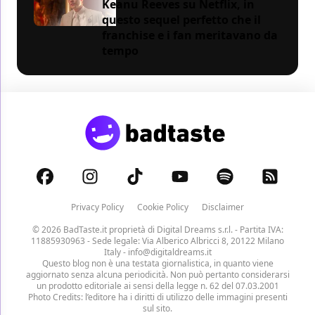
Keanu Reeves su Netflix, in
questo sequel perfetto che il
franchise e i fan meritavano da
tempo
Privacy Policy
Cookie Policy
Disclaimer
© 2026 BadTaste.it proprietà di
Digital Dreams s.r.l.
- Partita IVA:
11885930963 - Sede legale: Via Alberico Albricci 8, 20122 Milano
Italy -
info@digitaldreams.it
Questo blog non è una testata giornalistica, in quanto viene
aggiornato senza alcuna periodicità. Non può pertanto considerarsi
un prodotto editoriale ai sensi della legge n. 62 del 07.03.2001
Photo Credits: l’editore ha i diritti di utilizzo delle immagini presenti
sul sito.