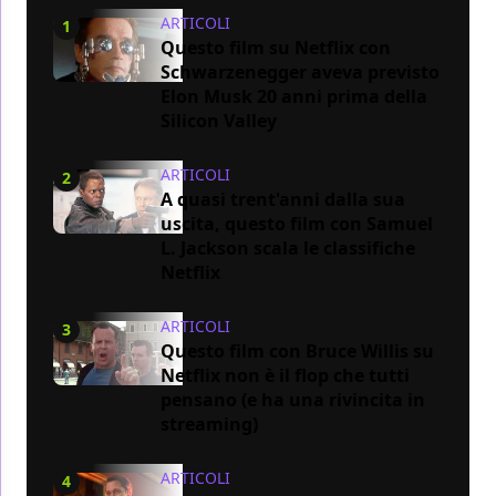
ARTICOLI
1
Questo film su Netflix con
Schwarzenegger aveva previsto
Elon Musk 20 anni prima della
Silicon Valley
ARTICOLI
2
A quasi trent'anni dalla sua
uscita, questo film con Samuel
L. Jackson scala le classifiche
Netflix
ARTICOLI
3
Questo film con Bruce Willis su
Netflix non è il flop che tutti
pensano (e ha una rivincita in
streaming)
ARTICOLI
4