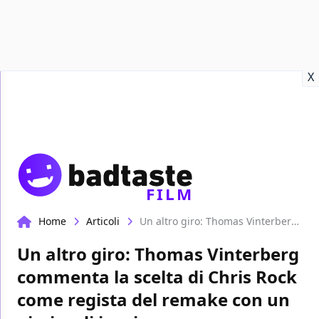
Recensioni
Format video
Marvel
Netflix
Disney+
Prime
X
FILM
Home
Articoli
Un altro giro: Thomas Vinterberg commenta la scelta di Chris Rock come regista del remake con un pizzico di ironia
Un altro giro: Thomas Vinterberg
commenta la scelta di Chris Rock
come regista del remake con un