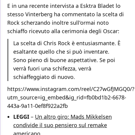
E in una recente intervista a Esktra Bladet lo
stesso Vinterberg ha commentato la scelta di
Rock scherzando inoltre sull'ormai noto
schiaffo ricevuto alla cerimonia degli Oscar:
La scelta di Chris Rock è entusiasmante. È
esaltante quello che si può inventare.
Sono pieno di buone aspettative. Se poi
verrà fuori una schifezza, verrà
schiaffeggiato di nuovo.
https://www.instagram.com/reel/C27wGfJMGQ0/?
utm_source=ig_embed&ig_rid=fb0bd1b2-6678-
443a-9a11-0ef8f922a2fb
LEGGI
–
Un altro giro: Mads Mikkelsen
condivide il suo pensiero sul remake
americano