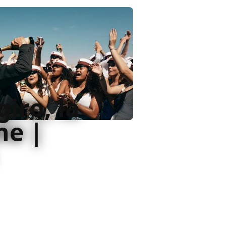
giro, la
ne |
Un altro giro usa proprio
dagare il bisogno umano che