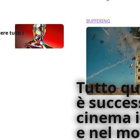
BUFFERING
re tutti i
Tutto qu
è succes
cinema i
e nel m