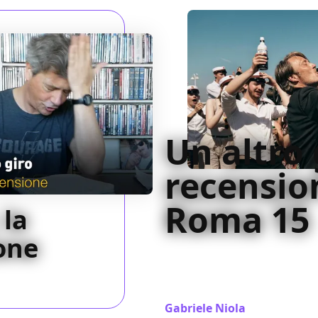
Un altro 
recensio
Roma 15
 la
one
Con uno spunto folgorante, 
quell'idea intrigante per in
spinge i personaggi
Gabriele Niola
/ 22 ott 2020