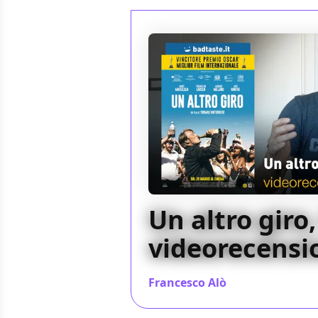
Un altro giro,
videorecensi
Francesco Alò
/ 20 mag 2021