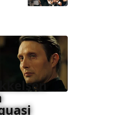
kkelsen
a
quasi