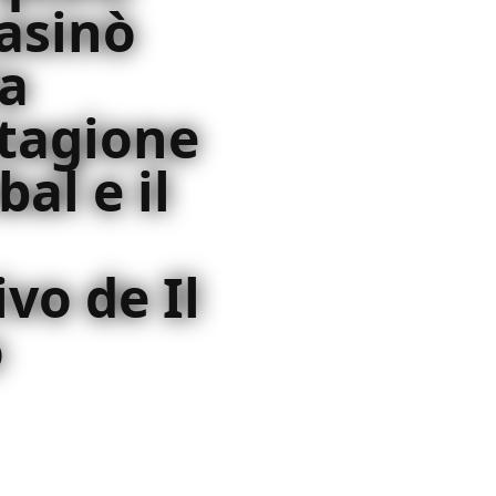
asinò
la
stagione
al e il
vo de Il
o
: il suo rapporto con
o approccio creativo sul set e
 2021