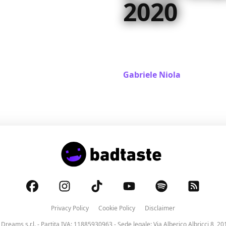
2020
E non è stato poco. Il 2020
chiusura dei cinema ma s
più cose
Gabriele Niola
/ 30 dic 2020
Privacy Policy
Cookie Policy
Disclaimer
 Dreams s.r.l.
- Partita IVA: 11885930963 - Sede legale: Via Alberico Albricci 8, 20