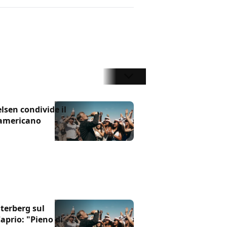
lsen condivide il
 americano
terberg sul
prio: "Pieno di