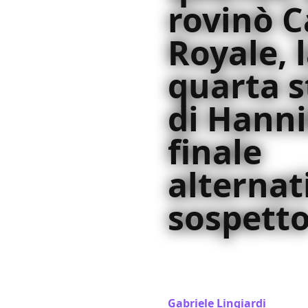
rovinò C
Royale, 
quarta 
di Hannib
finale
alternati
sospett
Mads Mikkelsen si racconta
hollywood, le origini, il su
quando quasi spoilerò 007
Gabriele Lingiardi
/ 25 apr