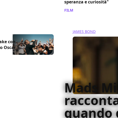
speranza e curiosità"
FILM
/ 27 apr 2021
JAMES BOND
make con
io Oscar
Mads Mi
raccont
quando 