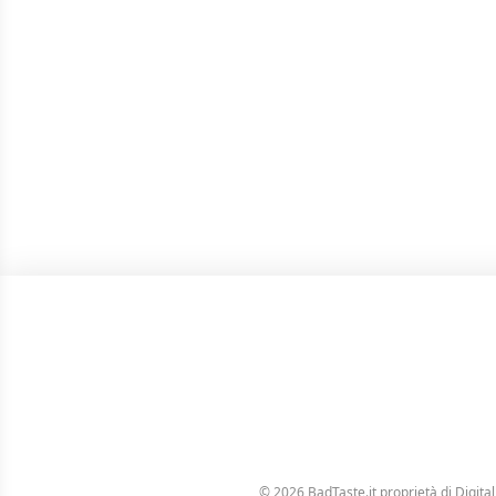
© 2026 BadTaste.it proprietà di
Digital