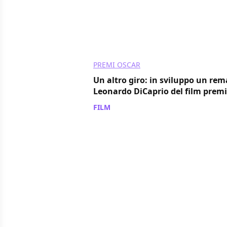
PREMI OSCAR
Un altro giro: in sviluppo un re
Leonardo DiCaprio del film prem
FILM
/ 26 apr 2021