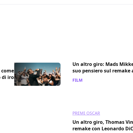
Un altro giro: Mads Mikke
k come
suo pensiero sul remake
 di ironia
FILM
/ 17 mag 2021
PREMI OSCAR
Un altro giro, Thomas Vin
remake con Leonardo DiCa