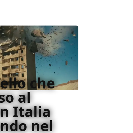
ello che
so al
n Italia
ondo nel