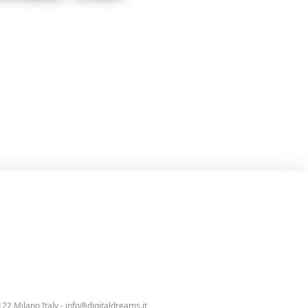
 ci rimane impresso per la
ono successe decisamente molte
122 Milano Italy -
info@digitaldreams.it