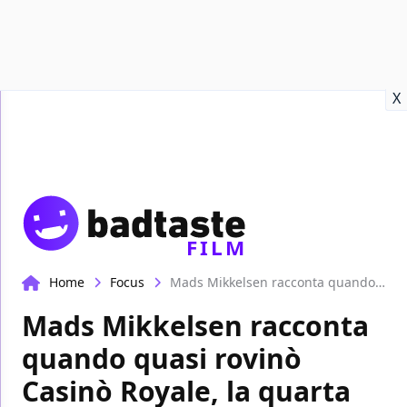
Recensioni
Format video
Marvel
Netflix
Disney+
Prime
X
FILM
Home
Focus
Mads Mikkelsen racconta quando quasi rovinò Casinò Royale, la quarta stagione di Hannibal e il finale alternativo de Il sospetto
Mads Mikkelsen racconta
quando quasi rovinò
Casinò Royale, la quarta