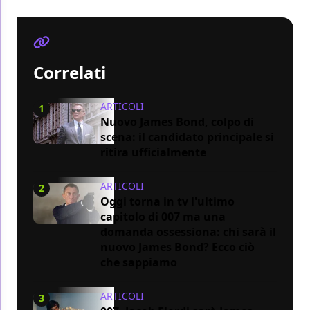
Correlati
ARTICOLI
1
Nuovo James Bond, colpo di
scena: il candidato principale si
ritira ufficialmente
ARTICOLI
2
Oggi torna in tv l'ultimo
capitolo di 007 ma una
domanda ossessiona: chi sarà il
nuovo James Bond? Ecco ciò
che sappiamo
ARTICOLI
3