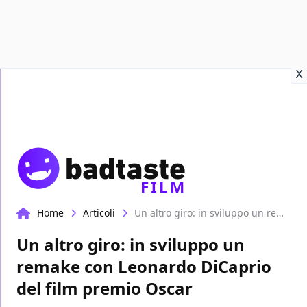
Recensioni
Format video
Marvel
Netflix
Disney+
Prime
X
FILM
Home
Articoli
Un altro giro: in sviluppo un remake con Leonardo DiCaprio del film premio Oscar
Un altro giro: in sviluppo un
remake con Leonardo DiCaprio
del film premio Oscar