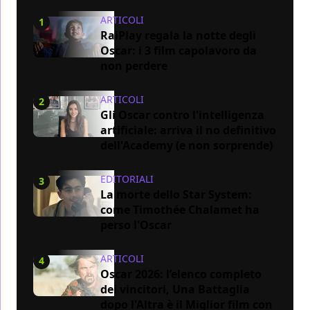
ARTICOLI
1
RaiPlay regala la notte degli
Oscar: i 3 film capolavoro da
non perdere
ARTICOLI
2
Gli Oscar contro l'intelligenza
artificiale: arriva il no definitivo
dell'Academy (e non sorprende)
EDITORIALI
3
La morte dello Star System:
come Timothée Chalamet ha
perso l'Oscar
ARTICOLI
4
Oscar 2026: l’elenco completo
dei vincitori, Una Battaglia
dopo l'Altra è il Miglior film con