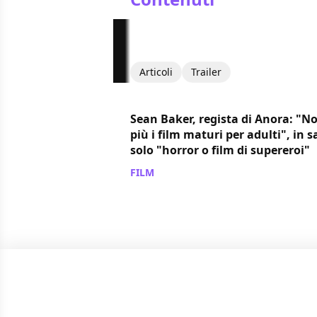
Articoli
Trailer
Sean Baker, regista di Anora: "N
più i film maturi per adulti", in s
solo "horror o film di supereroi"
FILM
/ 15 ott 2024