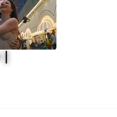
 |
 Anora rifonda il suo
ovi e fa vero