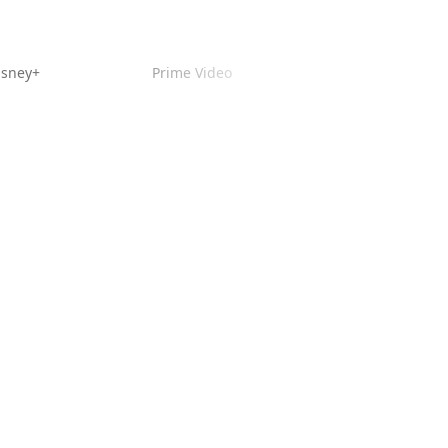
isney+
Prime Video