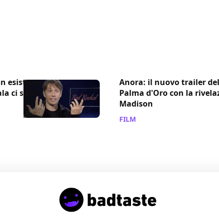
on esistono
Anora: il nuovo trailer del
ala ci sono
Palma d'Oro con la rivel
Madison
FILM
/ 09 ott 2024