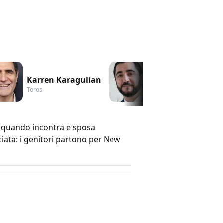
Karren Karagulian
Vache Tovmasya
Toros
Garnik
la quando incontra e sposa
cciata: i genitori partono per New