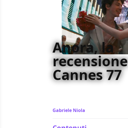
Anora, la
recensione
Cannes 77
Una commedia come nessuna prima,
genere, inventa ruoli archetipici nu
sentimentalismo e vera commedia
Gabriele Niola
/ 24 mag 2024
Contenuti