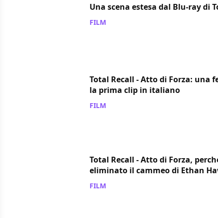
Una scena estesa dal Blu-ray di T
FILM
/ 09 ott 2012
Total Recall - Atto di Forza: una 
la prima clip in italiano
FILM
/ 27 set 2012
Total Recall - Atto di Forza, perch
eliminato il cammeo di Ethan H
FILM
/ 01 set 2012