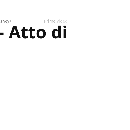
isney+
Prime Video
- Atto di