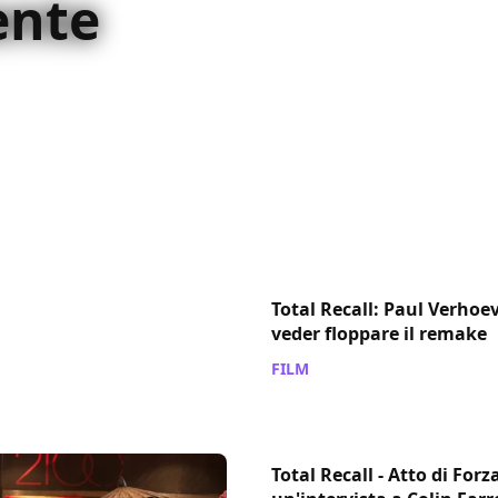
ente
iunge nulla all’originale
a tutti i motivi
Total Recall: Paul Verhoev
veder floppare il remake
FILM
/ 29 apr 2013
Total Recall - Atto di Forz