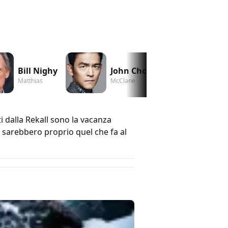
Bill Nighy
John Cho
Bryan 
Matthias
McClane
Cohaage
i dalla Rekall sono la vacanza
a sarebbero proprio quel che fa al