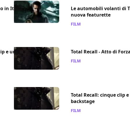
o in Italia
Le automobili volanti di T
nuova featurette
FILM
/ 01 ago 2012
lip e uno
Total Recall - Atto di For
FILM
/ 31 lug 2012
Total Recall: cinque clip e
backstage
FILM
/ 27 lug 2012