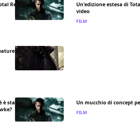
otal Recall
Un'edizione estesa di Tot
video
FILM
/ 27 set 2012
featurette e
é è stato
Un mucchio di concept per
awke?
FILM
/ 13 ago 2012