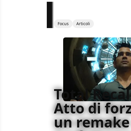
Focus
Articoli
Total Recall
Atto di for
un remake