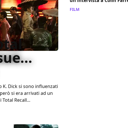
un'intervista a Colin Farre
FILM
/ 11 ott 2012
otal
sue...
p K. Dick si sono influenzati
però si era arrivati ad un
di
Total Recall
...