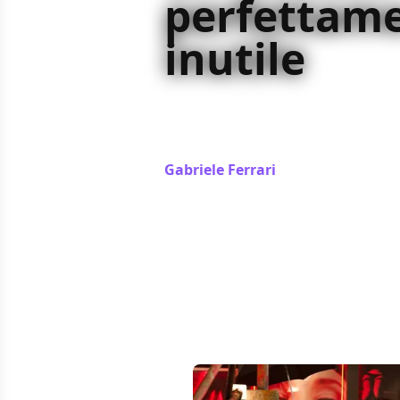
perfettam
inutile
Total Recall – Atto di forza non agg
di Verhoeven, in compenso ne elimin
d’interesse
Gabriele Ferrari
/ 13 dic 2020