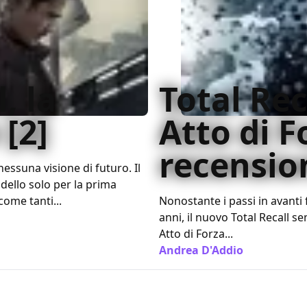
, la
Total Rec
[2]
Atto di F
recensio
essuna visione di futuro. Il
dello solo per la prima
come tanti...
Nonostante i passi in avanti fa
anni, il nuovo Total Recall 
Atto di Forza...
Andrea D'Addio
/ 14 ago 201