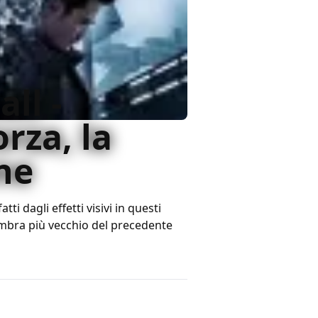
all -
orza, la
ne
tti dagli effetti visivi in questi
sembra più vecchio del precedente
2