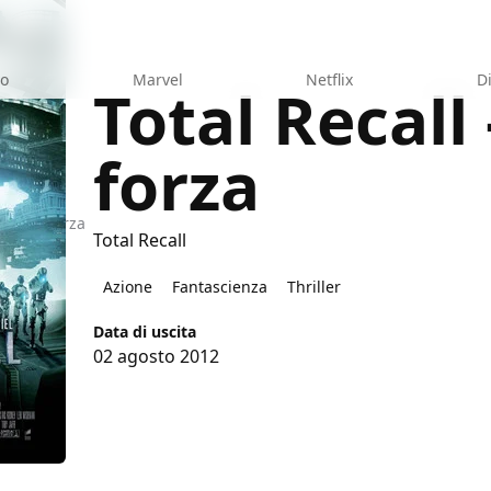
eo
Marvel
Netflix
D
Total Recall 
forza
Atto di Forza
Total Recall
Azione
Fantascienza
Thriller
Data di uscita
02 agosto 2012