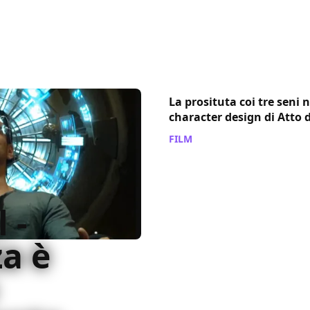
La prosituta coi tre seni 
character design di Atto 
FILM
/ 02 dic 2013
 -
za è