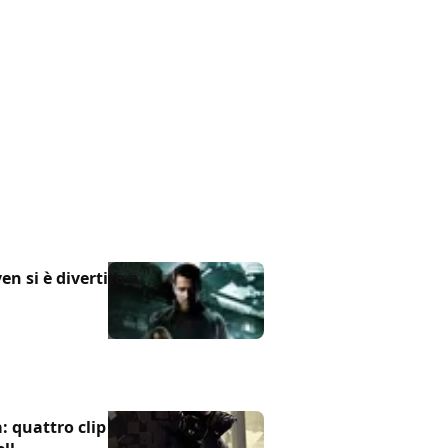
en si è divertito a
a: quattro clip e