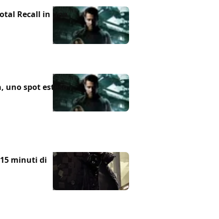
otal Recall in una
za, uno spot esteso
 15 minuti di