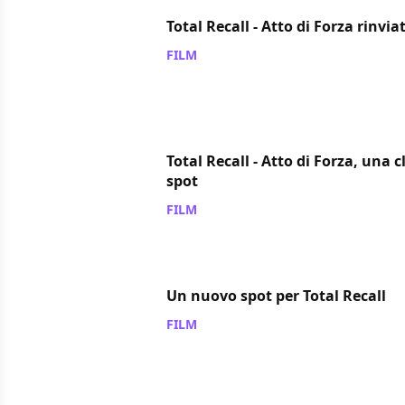
Total Recall - Atto di Forza rinviat
FILM
/ 09 ago 2012
Total Recall - Atto di Forza, una c
spot
FILM
/ 01 ago 2012
Un nuovo spot per Total Recall
FILM
/ 29 lug 2012