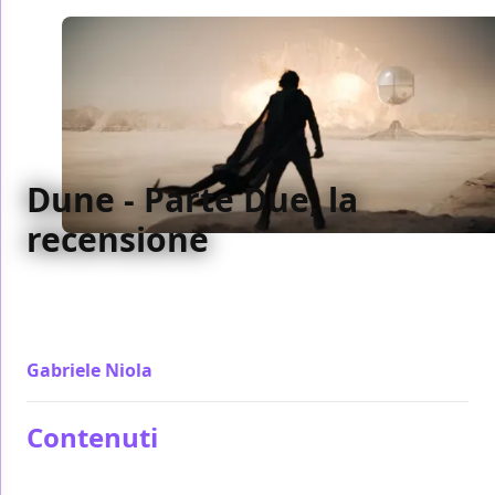
Dune - Parte Due, la
recensione
Concepire un film come Dune (la parte due come la
parte uno) è la dimostrazione delle nuove maniere in
cui oggi si può pensare un blockbuster
Gabriele Niola
/ 21 feb 2024
Contenuti