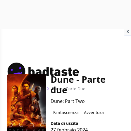
Recensioni
Format video
Marvel
Netflix
Disney+
Prime
X
Dune - Parte
due
Home
Film
Dune - Parte Due
Dune: Part Two
Fantascienza
Avventura
Data di uscita
27 febbraio 2024