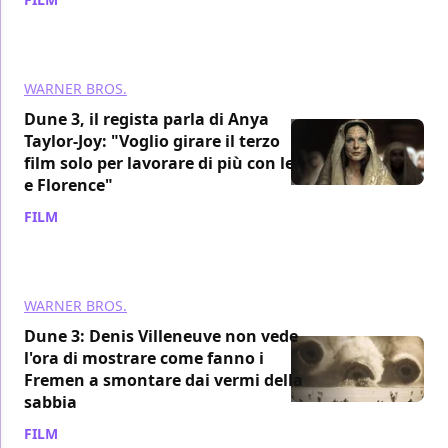
WARNER BROS.
Dune 3, il regista parla di Anya
Taylor-Joy: "Voglio girare il terzo
film solo per lavorare di più con lei
e Florence"
FILM
/ 05 mar 2024
WARNER BROS.
Dune 3: Denis Villeneuve non vede
l'ora di mostrare come fanno i
Fremen a smontare dai vermi della
sabbia
FILM
/ 05 mar 2024