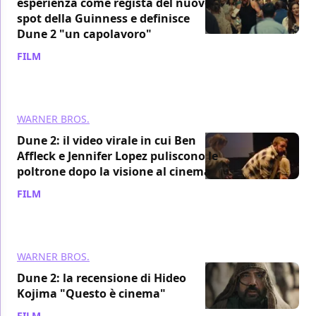
esperienza come regista del nuovo
spot della Guinness e definisce
Dune 2 "un capolavoro"
FILM
/ 07 mar 2024
WARNER BROS.
Dune 2: il video virale in cui Ben
Affleck e Jennifer Lopez puliscono le
poltrone dopo la visione al cinema
FILM
/ 07 mar 2024
WARNER BROS.
Dune 2: la recensione di Hideo
Kojima "Questo è cinema"
FILM
/ 06 mar 2024