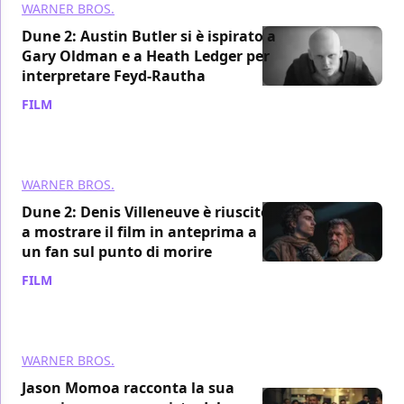
WARNER BROS.
Dune 2: Austin Butler si è ispirato a
Gary Oldman e a Heath Ledger per
interpretare Feyd-Rautha
FILM
/ 08 mar 2024
WARNER BROS.
Dune 2: Denis Villeneuve è riuscito
a mostrare il film in anteprima a
un fan sul punto di morire
FILM
/ 07 mar 2024
WARNER BROS.
Jason Momoa racconta la sua