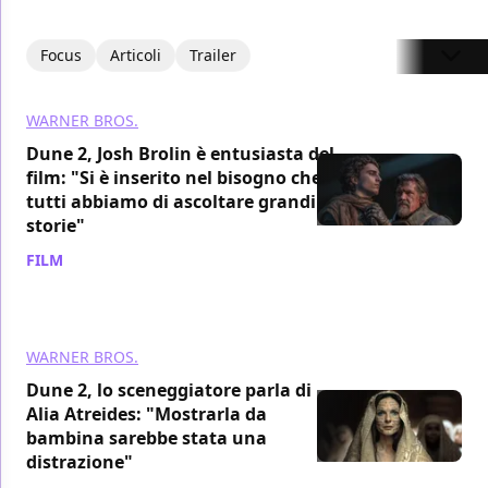
Focus
Articoli
Trailer
WARNER BROS.
Dune 2, Josh Brolin è entusiasta del
film: "Si è inserito nel bisogno che
tutti abbiamo di ascoltare grandi
storie"
FILM
/ 21 mar 2024
WARNER BROS.
Dune 2, lo sceneggiatore parla di
Alia Atreides: "Mostrarla da
bambina sarebbe stata una
distrazione"