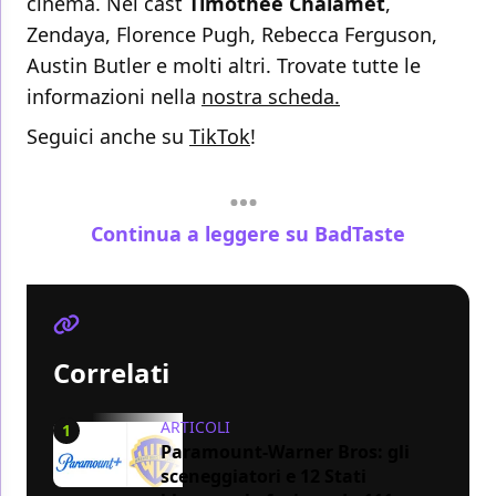
cinema. Nel cast
Timothée Chalamet
,
Zendaya, Florence Pugh, Rebecca Ferguson,
Austin Butler e molti altri. Trovate tutte le
informazioni nella
nostra scheda.
Seguici anche su
TikTok
!
Continua a leggere su BadTaste
Correlati
ARTICOLI
1
Paramount-Warner Bros: gli
sceneggiatori e 12 Stati