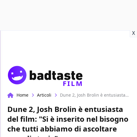
Recensioni
Format video
Marvel
Netflix
Disney+
Prime
X
FILM
Home
Articoli
Dune 2, Josh Brolin è entusiasta del film: "Si è inserito nel bisogno che tutti abbiamo di ascoltare grandi storie"
Dune 2, Josh Brolin è entusiasta
del film: "Si è inserito nel bisogno
che tutti abbiamo di ascoltare