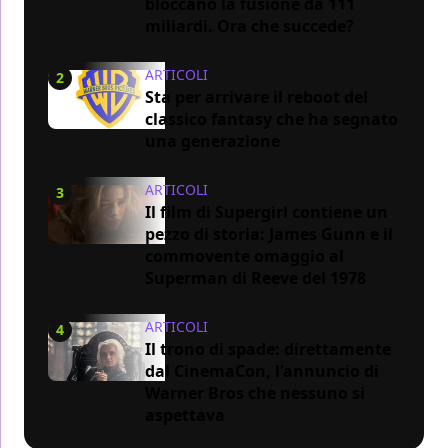
bloccano la fusione da 111
miliardi. Ora che succede?
ARTICOLI
2
Sta per arrivare il reboot del
classico fantasy che ha segnato
una generazione
ARTICOLI
3
Il film di Supergirl contiene un
pezzo di storia: James Gunn e il
commovente omaggio al
Superman di Reeve del 1978
ARTICOLI
4
Il trono di spade: direttamente
dal CinemaCon, l'annuncio di
Warner Bros che nessuno si
aspettava