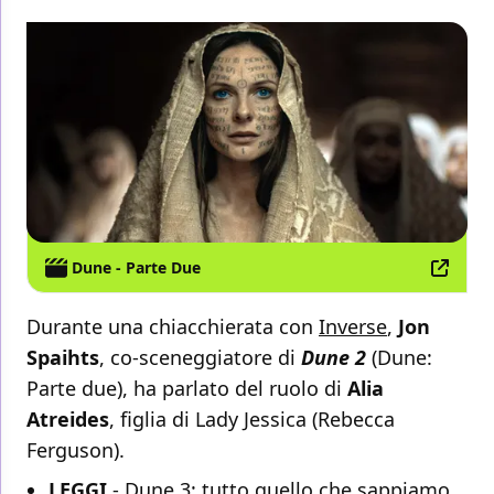
Dune - Parte Due
Durante una chiacchierata con
Inverse
,
Jon
Spaihts
, co-sceneggiatore di
Dune 2
(Dune:
Parte due), ha parlato del ruolo di
Alia
Atreides
, figlia di Lady Jessica (Rebecca
Ferguson).
LEGGI
-
Dune 3: tutto quello che sappiamo