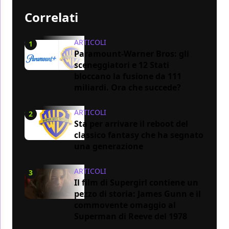
Correlati
ARTICOLI
1
Paramount-Warner Bros: gli
sceneggiatori e 12 Stati
bloccano la fusione da 111
miliardi. Ora che succede?
ARTICOLI
2
Sta per arrivare il reboot del
classico fantasy che ha segnato
una generazione
ARTICOLI
3
Il film di Supergirl contiene un
pezzo di storia: James Gunn e il
commovente omaggio al
Superman di Reeve del 1978