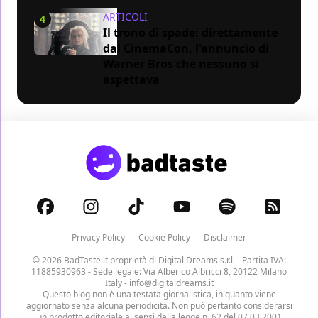
ARTICOLI
4
Il trono di spade: direttamente
dal CinemaCon, l'annuncio di
Warner Bros che nessuno si
aspettava
Privacy Policy
Cookie Policy
Disclaimer
© 2026 BadTaste.it proprietà di
Digital Dreams s.r.l.
- Partita IVA:
11885930963 - Sede legale: Via Alberico Albricci 8, 20122 Milano
Italy -
info@digitaldreams.it
Questo blog non è una testata giornalistica, in quanto viene
aggiornato senza alcuna periodicità. Non può pertanto considerarsi
un prodotto editoriale ai sensi della legge n. 62 del 07.03.2001