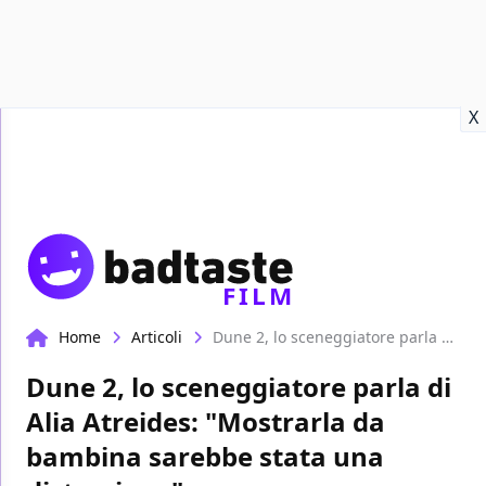
Recensioni
Format video
Marvel
Netflix
Disney+
Prime
X
FILM
Home
Articoli
Dune 2, lo sceneggiatore parla di Alia Atreides: "Mostrarla da bambina sarebbe stata una distrazione"
Dune 2, lo sceneggiatore parla di
Alia Atreides: "Mostrarla da
bambina sarebbe stata una