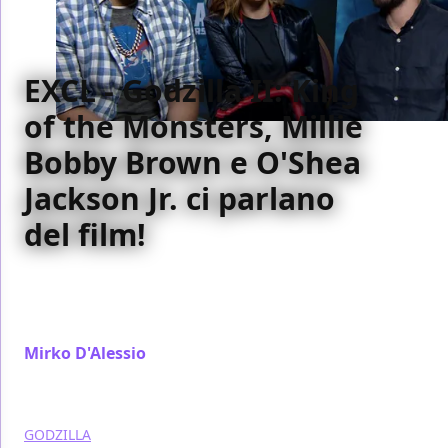
EXCL - Godzilla II: King
of the Monsters, Millie
Bobby Brown e O'Shea
Jackson Jr. ci parlano
del film!
La nostra intervista esclusiva a Millie Bobby Brown e
O'Shea Jackson Jr. a proposito di Godzilla II - King of
the Monsters
Mirko D'Alessio
/ 29 mag 2019
GODZILLA