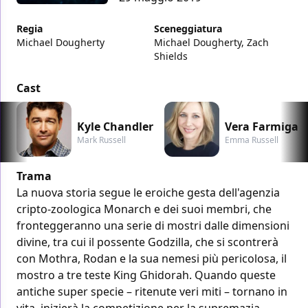
Regia
Sceneggiatura
Michael Dougherty
Michael Dougherty, Zach
Shields
Cast
Kyle Chandler
Vera Farmiga
Mark Russell
Emma Russell
Trama
La nuova storia segue le eroiche gesta dell'agenzia
cripto-zoologica Monarch e dei suoi membri, che
fronteggeranno una serie di mostri dalle dimensioni
divine, tra cui il possente Godzilla, che si scontrerà
con Mothra, Rodan e la sua nemesi più pericolosa, il
mostro a tre teste King Ghidorah. Quando queste
antiche super specie – ritenute veri miti – tornano in
vita, inizierà la competizione per la supremazia,