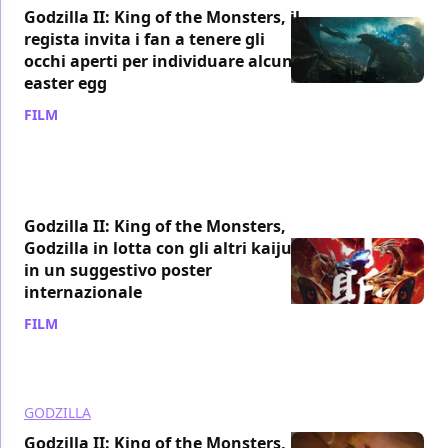
Godzilla II: King of the Monsters, il
regista invita i fan a tenere gli
occhi aperti per individuare alcune
easter egg
FILM
/ 27 mag 2019
Godzilla II: King of the Monsters,
Godzilla in lotta con gli altri kaiju
in un suggestivo poster
internazionale
FILM
/ 26 mag 2019
GODZILLA
Godzilla II: King of the Monsters,