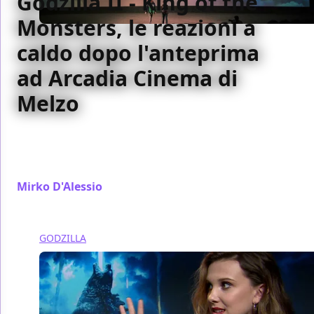
Godzilla II - King of the
Monsters, le reazioni a
caldo dopo l'anteprima
ad Arcadia Cinema di
Melzo
Ecco le reazioni a caldo degli spettatori dopo
l'anteprima ad Arcadia Cinema di Melzo di Godzilla II
- King of the Monsters del 29 maggio.
Mirko D'Alessio
/ 01 giu 2019
GODZILLA