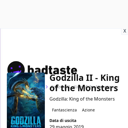
Recensioni
Format video
Marvel
Netflix
Disney+
Prime
X
Godzilla II - King
of the Monsters
Home
Film
Godzilla II - King of the Monsters
Godzilla: King of the Monsters
Fantascienza
Azione
Data di uscita
29 maggio 2019