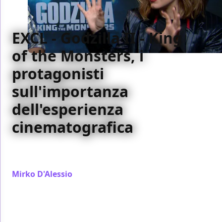
EXCL - Godzilla II - King
of the Monsters, i
protagonisti
sull'importanza
dell'esperienza
cinematografica
La nostra featurette esclusiva per Arcadia Cinema
dedicata a Godzilla II - King of the Monsters
Mirko D'Alessio
/ 01 giu 2019