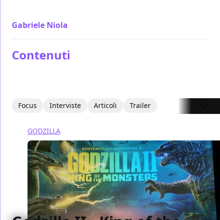
Monsters è un film che ragala soddisfazione
Gabriele Niola
/ 29 mag 2019
Contenuti
Focus
Interviste
Articoli
Trailer
GODZILLA