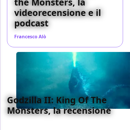
the Monsters, la
videorecensione e il
podcast
Francesco Alò
/ 30 mag 2019
Godzilla II: King Of The
Monsters, la recensione
Senza molti sofismi e con una certa apprezzabile
capacità di andare al punto, Godzilla II: King Of The