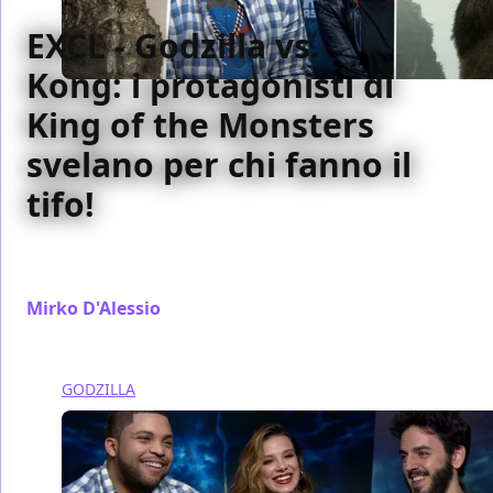
EXCL - Godzilla vs.
Kong: i protagonisti di
King of the Monsters
svelano per chi fanno il
tifo!
Con i protagonisti di Godzilla II: King of the
Monsters parliamo dello scontro con King Kong
Mirko D'Alessio
/ 29 mag 2019
GODZILLA