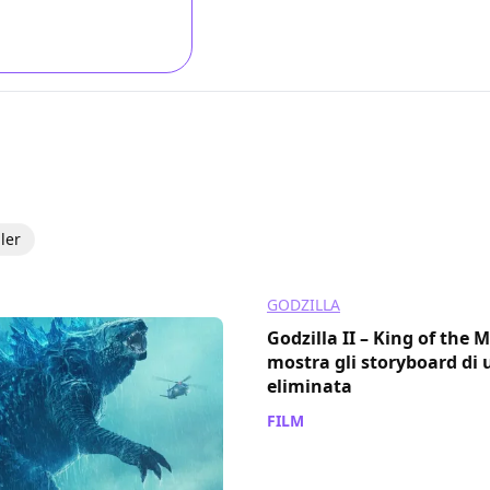
iler
GODZILLA
Godzilla II – King of the M
mostra gli storyboard di
eliminata
FILM
/ 13 lug 2020