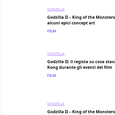
GODZILLA
Godzilla II – King of the Monsters:
alcuni epici concept art
FILM
/ 18 ago 2019
GODZILLA
Godzilla II: il regista su cosa sta
Kong durante gli eventi del film
FILM
/ 10 giu 2019
GODZILLA
Godzilla II – King of the Monsters