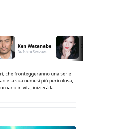
Ken Watanabe
Zhang Ziyi
Dr. Ishiro Serizawa
Dr. Ilene Chen / Dr. Ling
ri, che fronteggeranno una serie
dan e la sua nemesi più pericolosa,
rnano in vita, inizierà la