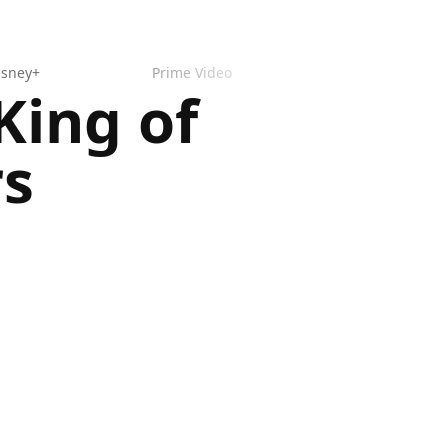
isney+
Prime Video
 King of
rs