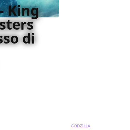
 – King
sters
sso di
è un ulteriore passettino
mpre più vicino eppure
GODZILLA