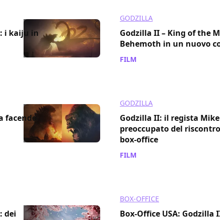
GODZILLA
 i kaiju in
Godzilla II – King of the M
Behemoth in un nuovo co
FILM
/ 19 giu 2019
GODZILLA
va facendo
Godzilla II: il regista Mi
preoccupato del riscontro 
box-office
FILM
/ 07 giu 2019
BOX-OFFICE
: dei
Box-Office USA: Godzilla I