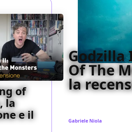
Godzilla 
Of The M
la recen
ing of
Senza molti sofismi e con un
 la
andare al punto, Godzilla II
ne e il
che ragala soddisfazione
Gabriele Niola
/ 29 mag 2019