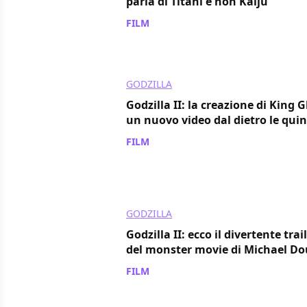
parla di Titani e non Kaiju
FILM
/ 24 apr 2020
GODZILLA
Godzilla II: la creazione di King 
un nuovo video dal dietro le quin
FILM
/ 06 ott 2019
GODZILLA
Godzilla II: ecco il divertente tra
del monster movie di Michael D
FILM
/ 31 ago 2019