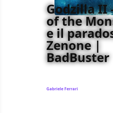
Godzilla II
of the Mon
e il parado
Zenone |
BadBuster
Godzilla II – King of the Monsters 
verso un traguardo che sembra se
sempre più irraggiungibile
Gabriele Ferrari
/ 19 set 2021