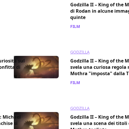
Godzilla II – King of the M
di Rodan in alcune immagi
quinte
FILM
/ 28 apr 2020
GODZILLA
curiosità sul
Godzilla II – King of the M
onfitta di
svela una curiosa regola
Mothra "imposta" dalla
FILM
/ 26 apr 2020
GODZILLA
s: Michael
Godzilla II – King of the M
chise si
svela una scena dei titoli