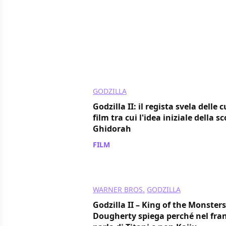
GODZILLA
Godzilla II: il regista svela delle 
film tra cui l'idea iniziale della sc
Ghidorah
FILM
/ 27 apr 2020
WARNER BROS.
GODZILLA
Godzilla II – King of the Monster
Dougherty spiega perché nel fran