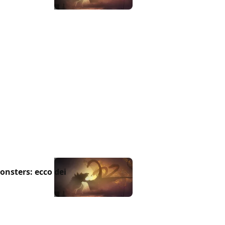
Monsters: ecco dei
m