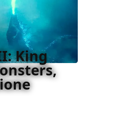
II: King
onsters,
sione
a certa apprezzabile capacità di
: King Of The Monsters è un film