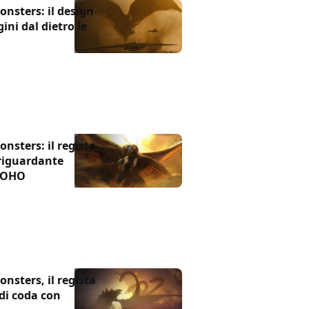
onsters: il design
ni dal dietro le
onsters: il regista
 riguardante
 TOHO
onsters, il regista
 di coda con