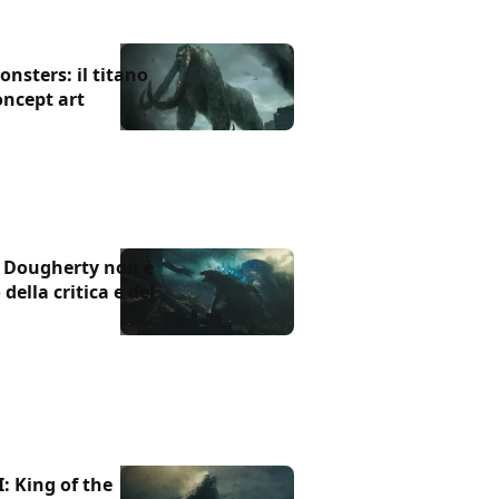
onsters: il titano
ncept art
ke Dougherty non è
della critica e del
I: King of the