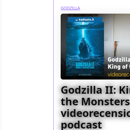
GODZILLA
Godzilla II: K
the Monsters,
videorecensio
podcast