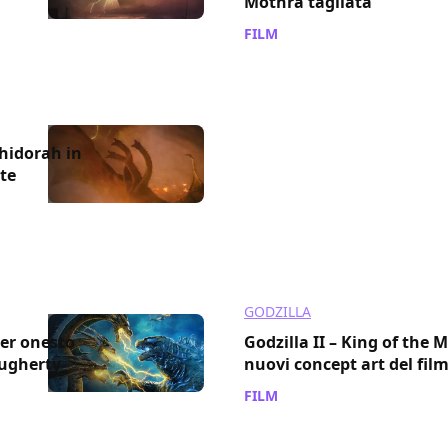
Mothra tagliata
FILM
/ 07 ott 2019
Ghidorah in
te
GODZILLA
iler onesto
Godzilla II – King of the 
ougherty
nuovi concept art del fil
FILM
/ 31 ago 2019