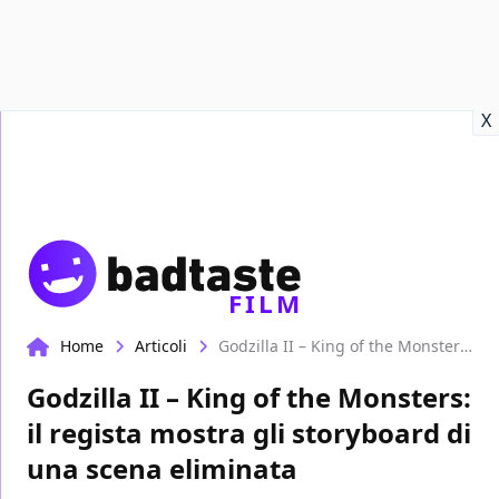
Recensioni
Format video
Marvel
Netflix
Disney+
Prime
X
FILM
Home
Articoli
Godzilla II – King of the Monsters: il regista mostra gli storyboard di una scena eliminata
Godzilla II – King of the Monsters:
il regista mostra gli storyboard di
una scena eliminata