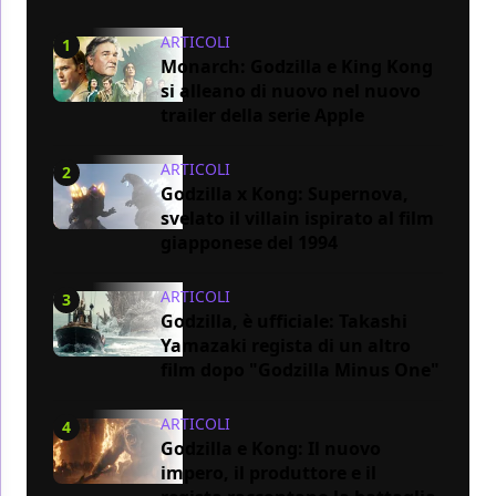
ARTICOLI
1
Monarch: Godzilla e King Kong
si alleano di nuovo nel nuovo
trailer della serie Apple
ARTICOLI
2
Godzilla x Kong: Supernova,
svelato il villain ispirato al film
giapponese del 1994
ARTICOLI
3
Godzilla, è ufficiale: Takashi
Yamazaki regista di un altro
film dopo "Godzilla Minus One"
ARTICOLI
4
Godzilla e Kong: Il nuovo
impero, il produttore e il