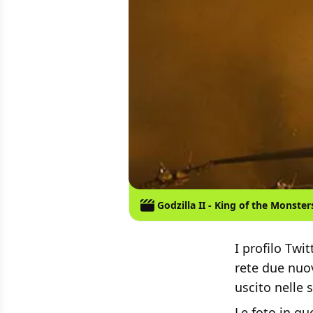
Godzilla II - King of the Monster
I profilo Twit
rete due nuov
uscito nelle 
Le foto in qu