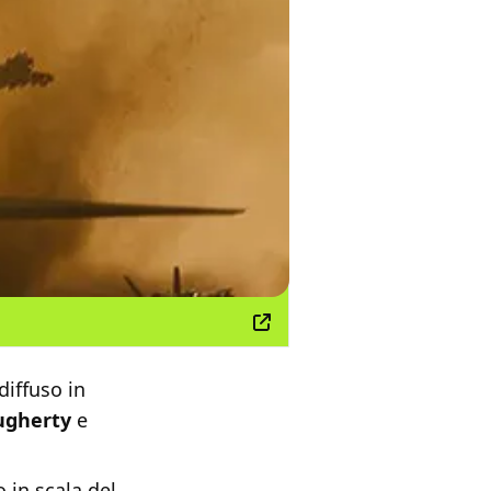
diffuso in
ugherty
e
 in scala del