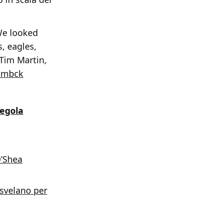
We looked
s, eagles,
 Tim Martin,
jmmbck
regola
O’Shea
 svelano per