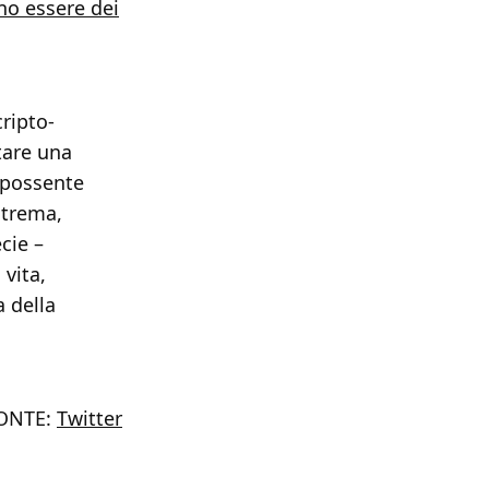
ono essere dei
cripto-
tare una
l possente
strema,
cie –
 vita,
 della
ONTE:
Twitter