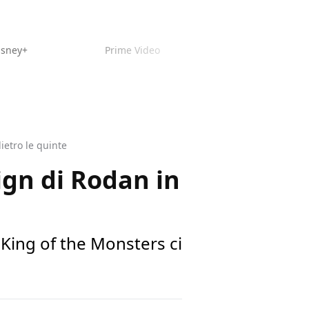
isney+
Prime Video
ietro le quinte
sign di Rodan in
 King of the Monsters ci