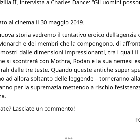
illa II, intervista a Charles Dance: “Gli uomini poss
ivato al cinema il 30 maggio 2019.
uova storia vedremo il tentativo eroico dell’agenzia 
Monarch e dei membri che la compongono, di affron
 mostri dalle dimensioni impressionanti, tra i quali i
che si scontrerà con Mothra, Rodan e la sua nemesi e
rah dalle tre teste. Quando queste antiche super spe
no ad allora soltanto delle leggende – torneranno alla
nno per la supremazia mettendo a rischio l’esistenza
na.
ate? Lasciate un commento!
F