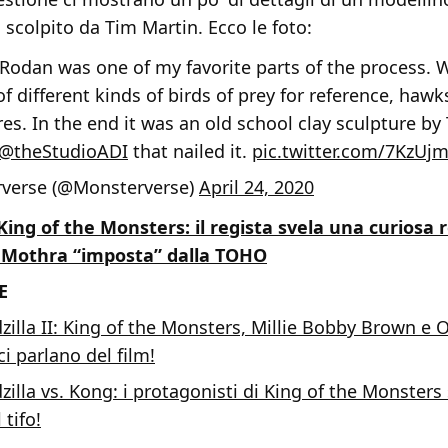
scolpito da Tim Martin. Ecco le foto:
Rodan was one of my favorite parts of the process. 
f different kinds of birds of prey for reference, hawk
res. In the end it was an old school clay sculpture by
@theStudioADI
that nailed it.
pic.twitter.com/7KzU
verse (@Monsterverse)
April 24, 2020
 King of the Monsters: il regista svela una curiosa 
 Mothra “imposta” dalla TOHO
E
zilla II: King of the Monsters, Millie Bobby Brown e 
 ci parlano del film!
zilla vs. Kong: i protagonisti di King of the Monsters
 tifo!