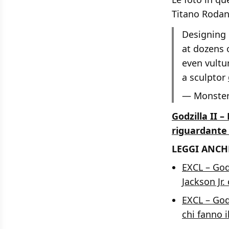
Titano Rodan 
Designing 
at dozens o
even vultu
a sculptor
— Monster
Godzilla II –
riguardante
LEGGI ANCH
EXCL – God
Jackson Jr.
EXCL – God
chi fanno il