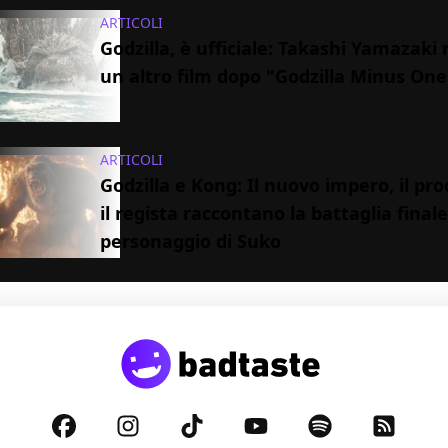
ARTICOLI
Godzilla, è ufficiale: Takashi Yamazaki 
un altro film dopo "Godzilla Minus One
ARTICOLI
Godzilla e Kong: Il nuovo impero, il pr
il regista raccontano la battaglia finale 
personaggio di Suko