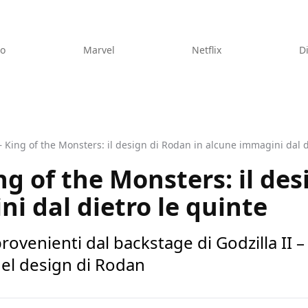
eo
Marvel
Netflix
D
 – King of the Monsters: il design di Rodan in alcune immagini dal d
ing of the Monsters: il de
i dal dietro le quinte
ovenienti dal backstage di Godzilla II –
del design di Rodan