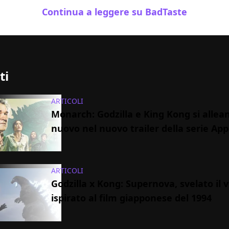
Continua a leggere su BadTaste
ti
ARTICOLI
Monarch: Godzilla e King Kong si allean
nuovo nel nuovo trailer della serie App
ARTICOLI
Godzilla x Kong: Supernova, svelato il vi
ispirato al film giapponese del 1994