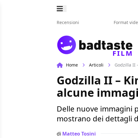
Recensioni
Format vid
FILM
Home
Articoli
Godzilla II
Godzilla II – K
alcune immagin
Delle nuove immagini pr
mostrano dei dettagli 
di
Matteo Tosini