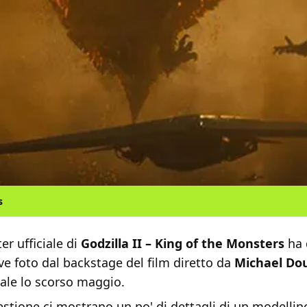
s
ter ufficiale di
Godzilla II – King of the Monsters
ha 
e foto dal backstage del film diretto da
Michael Do
sale lo scorso maggio.
estione ci mostrano un po' di dettagli di un modellino