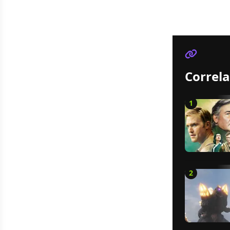
Correla
1
2