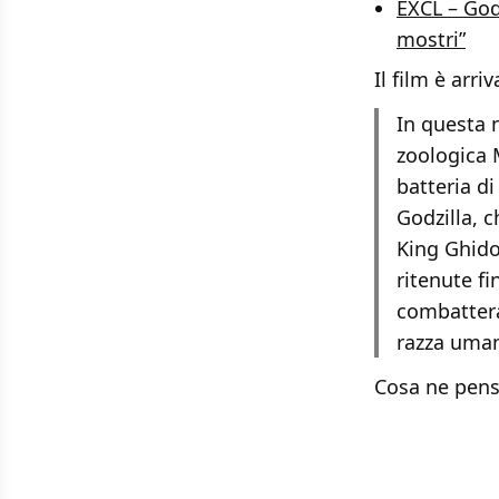
EXCL – Godz
mostri”
Il film è arr
In questa n
zoologica 
batteria di
Godzilla, 
King Ghido
ritenute fi
combattera
razza uma
Cosa ne pens