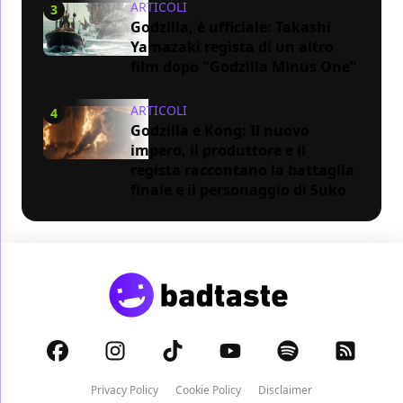
ARTICOLI
3
Godzilla, è ufficiale: Takashi
Yamazaki regista di un altro
film dopo "Godzilla Minus One"
ARTICOLI
4
Godzilla e Kong: Il nuovo
impero, il produttore e il
regista raccontano la battaglia
finale e il personaggio di Suko
Privacy Policy
Cookie Policy
Disclaimer