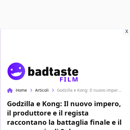
Recensioni
Format video
Marvel
Netflix
Disney+
Prime
X
FILM
Home
Articoli
Godzilla e Kong: Il nuovo impero, il produttore e il regista raccontano la battaglia finale e il personaggio di Suko
Godzilla e Kong: Il nuovo impero,
il produttore e il regista
raccontano la battaglia finale e il