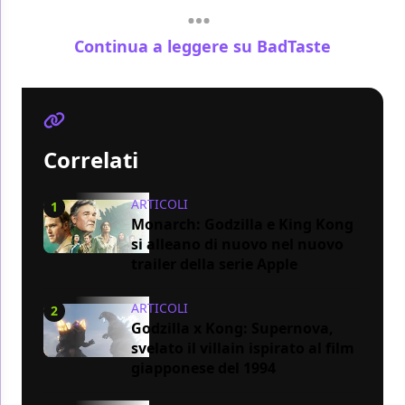
Continua a leggere su BadTaste
Correlati
ARTICOLI
1
Monarch: Godzilla e King Kong
si alleano di nuovo nel nuovo
trailer della serie Apple
ARTICOLI
2
Godzilla x Kong: Supernova,
svelato il villain ispirato al film
giapponese del 1994