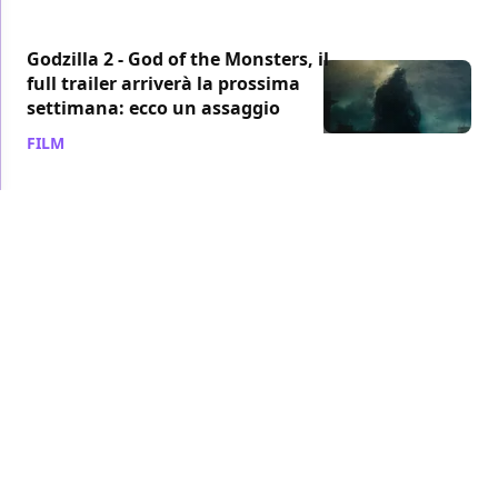
Godzilla 2 - God of the Monsters, il
full trailer arriverà la prossima
settimana: ecco un assaggio
FILM
/ 02 dic 2018
Godzilla 2 – King of the Monsters: il
nuovo trailer arriverà online la
prossima settimana? Ecco un breve
assaggio
FILM
/ 01 dic 2018
Godzilla 2 – King of the Monsters:
ecco una foto inedita, sabato il