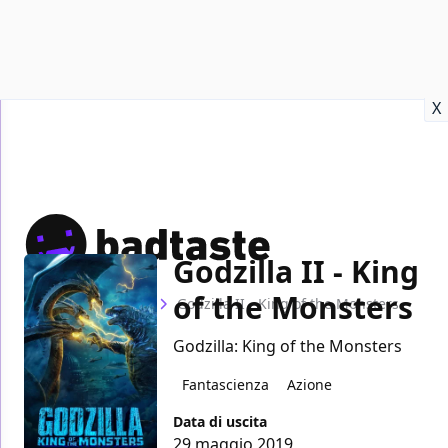
Recensioni
Format video
Marvel
Netflix
Disney+
Prime
X
Godzilla II - King
of the Monsters
Home
Film
Godzilla II - King of the Monsters
Godzilla: King of the Monsters
Fantascienza
Azione
Data di uscita
29 maggio 2019