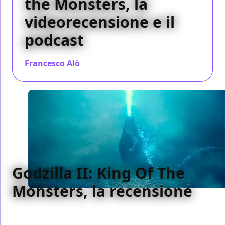
the Monsters, la
videorecensione e il
podcast
Francesco Alò
/ 30 mag 2019
Godzilla II: King Of The
Monsters, la recensione
Senza molti sofismi e con una certa apprezzabile
capacità di andare al punto, Godzilla II: King Of The