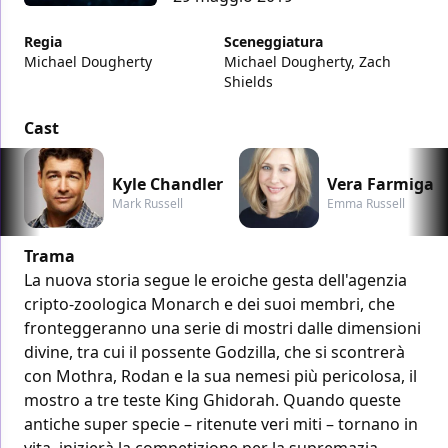
Regia
Sceneggiatura
Michael Dougherty
Michael Dougherty, Zach
Shields
Cast
Kyle Chandler
Vera Farmiga
Mark Russell
Emma Russell
Trama
La nuova storia segue le eroiche gesta dell'agenzia
cripto-zoologica Monarch e dei suoi membri, che
fronteggeranno una serie di mostri dalle dimensioni
divine, tra cui il possente Godzilla, che si scontrerà
con Mothra, Rodan e la sua nemesi più pericolosa, il
mostro a tre teste King Ghidorah. Quando queste
antiche super specie – ritenute veri miti – tornano in
vita, inizierà la competizione per la supremazia,