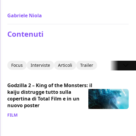
Monsters è un film che ragala soddisfazione
Gabriele Niola
/ 29 mag 2019
Contenuti
Focus
Interviste
Articoli
Trailer
Godzilla 2 – King of the Monsters: il
kaiju distrugge tutto sulla
copertina di Total Film e in un
nuovo poster
FILM
/ 06 mar 2019