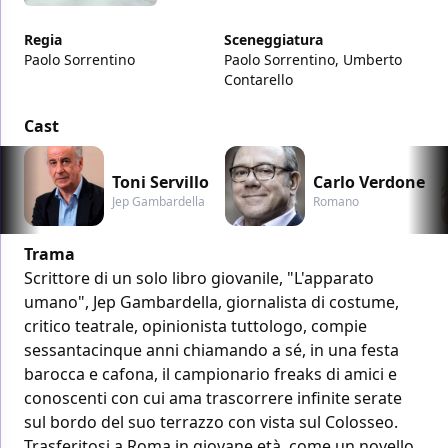
Regia
Sceneggiatura
Paolo Sorrentino
Paolo Sorrentino, Umberto
Contarello
Cast
Toni Servillo
Carlo Verdone
Jep Gambardella
Romano
Trama
Scrittore di un solo libro giovanile, "L'apparato
umano", Jep Gambardella, giornalista di costume,
critico teatrale, opinionista tuttologo, compie
sessantacinque anni chiamando a sé, in una festa
barocca e cafona, il campionario freaks di amici e
conoscenti con cui ama trascorrere infinite serate
sul bordo del suo terrazzo con vista sul Colosseo.
Trasferitosi a Roma in giovane età, come un novello