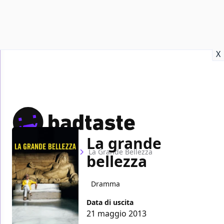
Recensioni
Format video
Marvel
Netflix
Disney+
Prime
X
La grande
Home
Film
La Grande Bellezza
bellezza
Dramma
Data di uscita
21 maggio 2013