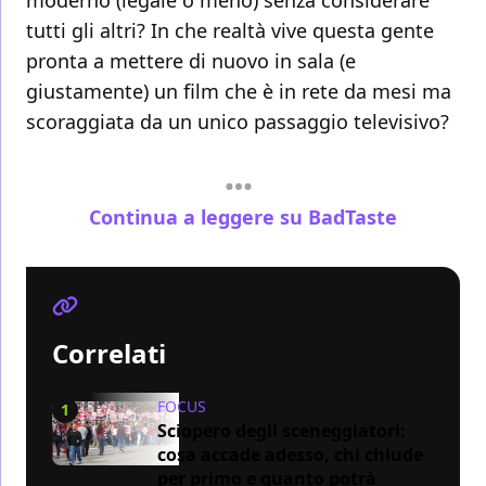
moderno (legale o meno) senza considerare
tutti gli altri? In che realtà vive questa gente
pronta a mettere di nuovo in sala (e
giustamente) un film che è in rete da mesi ma
scoraggiata da un unico passaggio televisivo?
Continua a leggere su BadTaste
Correlati
FOCUS
1
Sciopero degli sceneggiatori:
cosa accade adesso, chi chiude
per primo e quanto potrà