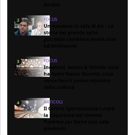
durare
FOCUS
2
Un successo in sala di Air - La
storia del grande salto
potrebbe cambiare molte cose
ad Hollywood
FOCUS
3
Incentivi, bonus & felicità: cosa
ha detto Nanni Moretti, cosa
vuole fare il nuovo ministro
della cultura
ARTICOLI
4
Il Centro Sperimentale curerà
la riapertura del cinema
Fiamma per farne una sala
premium