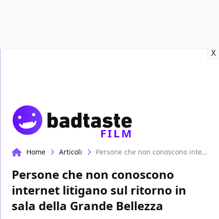
Recensioni
Format video
Marvel
Netflix
Disney+
Prime
X
FILM
Home
Articoli
Persone che non conoscono internet litigano sul ritorno in sala della Grande Bellezza
Persone che non conoscono
internet litigano sul ritorno in
sala della Grande Bellezza