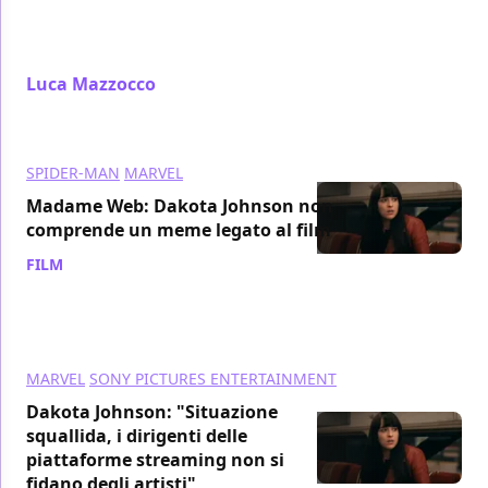
scopriamo insieme le origini a fumetti del
personaggio Marvel
Luca Mazzocco
/ 10 feb 2024
SPIDER-MAN
MARVEL
Madame Web: Dakota Johnson non
comprende un meme legato al film
FILM
/ 09 feb 2024
MARVEL
SONY PICTURES ENTERTAINMENT
Dakota Johnson: "Situazione
squallida, i dirigenti delle
piattaforme streaming non si
fidano degli artisti"