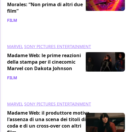
Morales: “Non prima di altri due
film”
FILM
/ 13 feb 2024
MARVEL
SONY PICTURES ENTERTAINMENT
Madame Web: le prime reazioni
della stampa per il cinecomic
Marvel con Dakota Johnson
FILM
/ 13 feb 2024
MARVEL
SONY PICTURES ENTERTAINMENT
Madame Web: il produttore motiva
l'assenza di una scena dei titoli di
coda e di un cross-over con altri