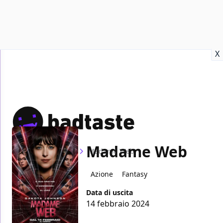
Recensioni
Format video
Marvel
Netflix
Disney+
Prime
X
Madame Web
Home
Film
Madame Web
Azione
Fantasy
Data di uscita
14 febbraio 2024