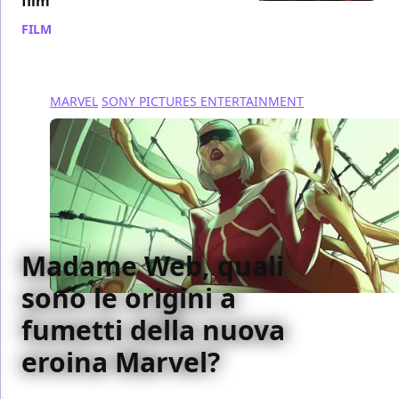
film
FILM
/ 13 feb 2024
MARVEL
SONY PICTURES ENTERTAINMENT
Madame Web, quali
sono le origini a
fumetti della nuova
eroina Marvel?
In occasione dell'imminente uscita di Madame Web,