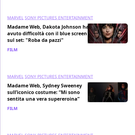
MARVEL
SONY PICTURES ENTERTAINMENT
Madame Web, Dakota Johnson ha
avuto difficoltà con il blue screen
sul set: "Roba da pazzi"
FILM
/ 29 gen 2024
MARVEL
SONY PICTURES ENTERTAINMENT
Madame Web, Sydney Sweeney
sull’iconico costume: “Mi sono
sentita una vera supereroina”
FILM
/ 26 gen 2024