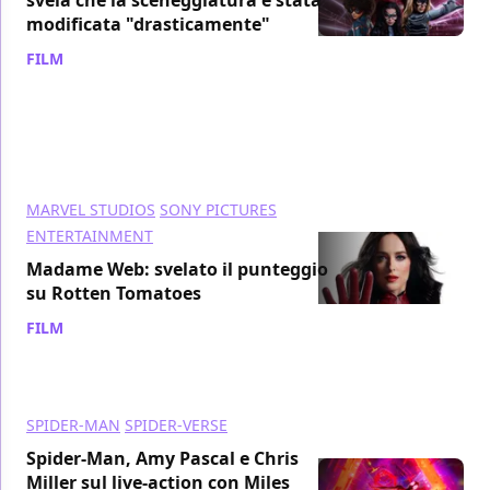
modificata "drasticamente"
FILM
/ 14 feb 2024
MARVEL STUDIOS
SONY PICTURES
ENTERTAINMENT
Madame Web: svelato il punteggio
su Rotten Tomatoes
FILM
/ 14 feb 2024
SPIDER-MAN
SPIDER-VERSE
Spider-Man, Amy Pascal e Chris
Miller sul live-action con Miles