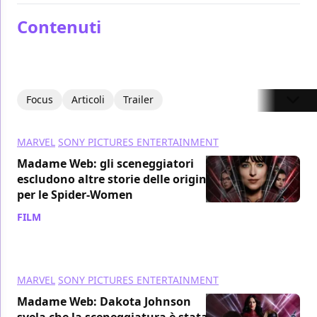
Contenuti
Focus
Articoli
Trailer
MARVEL
SONY PICTURES ENTERTAINMENT
Madame Web: gli sceneggiatori
escludono altre storie delle origini
per le Spider-Women
FILM
/ 14 feb 2024
MARVEL
SONY PICTURES ENTERTAINMENT
Madame Web: Dakota Johnson
svela che la sceneggiatura è stata