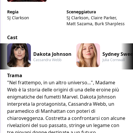
Regia
Sceneggiatura
SJ Clarkson
SJ Clarkson, Claire Parker,
Matt Sazama, Burk Sharpless
Cast
Dakota Johnson
Sydney Swee
Cassandra Webb
Julia Cornwall
Trama
"Nel frattempo, in un altro universo...", Madame
Web è la storia delle origini di una delle eroine più
enigmatiche dei fumetti Marvel. Dakota Johnson
interpreta la protagonista, Cassandra Webb, un
paramedico di Manhattan con poteri di
chiaroveggenza. Costretta a confrontarsi con alcune
rivelazioni del suo passato, stringe un legame con
tre giovani donne destinate a un futuro