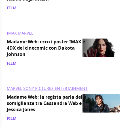
FILM
/ 08 feb 2024
IMAX
MARVEL
Madame Web: ecco i poster IMAX e
4DX del cinecomic con Dakota
Johnson
FILM
/ 03 feb 2024
MARVEL
SONY PICTURES ENTERTAINMENT
Madame Web: la regista parla delle
somiglianze tra Cassandra Web e
Jessica Jones
FILM
/ 31 gen 2024