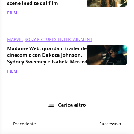
scene inedite dal film
FILM
/ 16 nov 2023
MARVEL
SONY PICTURES ENTERTAINMENT
Madame Web: guarda il trailer del
cinecomic con Dakota Johnson,
Sydney Sweeney e Isabela Merced
FILM
/ 15 nov 2023
Carica altro
Precedente
Successivo