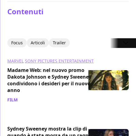
Contenuti
Focus
Articoli
Trailer
MARVEL
SONY PICTURES ENTERTAINMENT
Madame Web: nel nuovo promo
Dakota Johnson e Sydney Sweeney
condividono i desideri per il nuovo
anno
FILM
/ 02 gen 2024
Sydney Sweeney mostra la clip di
quando è stata morsa da un ragno