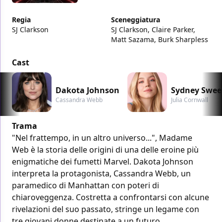
Regia
Sceneggiatura
SJ Clarkson
SJ Clarkson, Claire Parker,
Matt Sazama, Burk Sharpless
Cast
Dakota Johnson
Sydney Swee
Cassandra Webb
Julia Cornwall
Trama
"Nel frattempo, in un altro universo...", Madame
Web è la storia delle origini di una delle eroine più
enigmatiche dei fumetti Marvel. Dakota Johnson
interpreta la protagonista, Cassandra Webb, un
paramedico di Manhattan con poteri di
chiaroveggenza. Costretta a confrontarsi con alcune
rivelazioni del suo passato, stringe un legame con
tre giovani donne destinate a un futuro