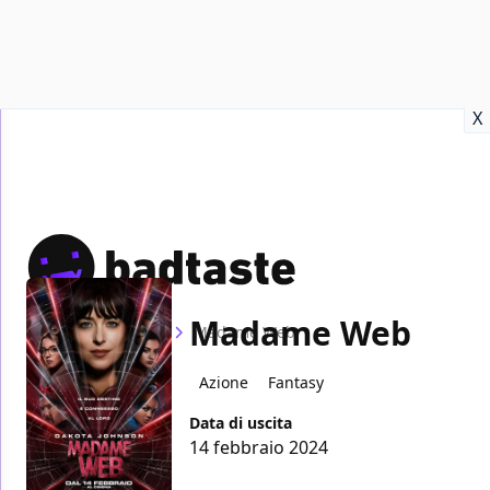
Recensioni
Format video
Marvel
Netflix
Disney+
Prime
X
Madame Web
Home
Film
Madame Web
Azione
Fantasy
Data di uscita
14 febbraio 2024