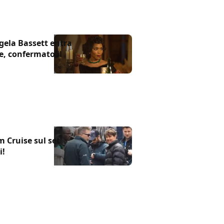
gela Bassett entra
e, confermato il
m Cruise sul set
i!