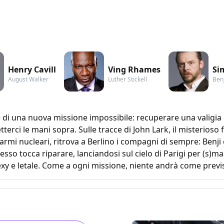
Henry Cavill
Ving Rhames
Si
August Walker
Luther Stickell
Ben
e di una nuova missione impossibile: recuperare una valigia d
rci le mani sopra. Sulle tracce di John Lark, il misterioso 
rmi nucleari, ritrova a Berlino i compagni di sempre: Benji e 
so tocca riparare, lanciandosi sul cielo di Parigi per (s)ma
xy e letale. Come a ogni missione, niente andrà come previ