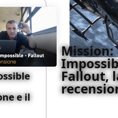
Mission:
Impossib
Fallout, 
ossible
recensio
ne e il
Sballottato in giro per il 
farcela più mentre Mission: 
più che mai