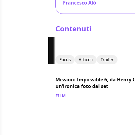
Francesco Alò
/ 28 ago 2018
Contenuti
Focus
Articoli
Trailer
Mission: Impossible 6, da Henry C
un’ironica foto dal set
FILM
/ 11 nov 2017