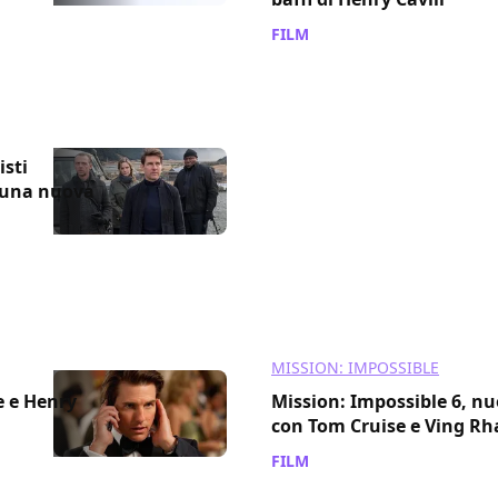
FILM
/ 26 lug 2017
isti
 una nuova
MISSION: IMPOSSIBLE
e e Henry
Mission: Impossible 6, nu
con Tom Cruise e Ving R
FILM
/ 23 giu 2017