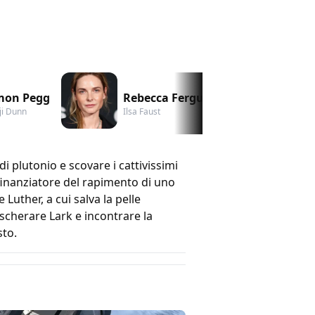
mon Pegg
Rebecca Ferguson
Se
ji Dunn
Ilsa Faust
Sol
i plutonio e scovare i cattivissimi
finanziatore del rapimento di uno
Luther, a cui salva la pelle
scherare Lark e incontrare la
sto.