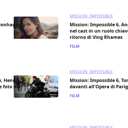
MISSION: IMPOSSIBLE
 Monhagan
Mission: Impossible 6, An
nel cast in un ruolo chiav
ritorno di Ving Rhames
FILM
/ 19 mag 2017
MISSION: IMPOSSIBLE
e, Henry
Mission: Impossible 6, To
e foto dal
davanti all'Opera di Parig
FILM
/ 01 mag 2017
MISSION: IMPOSSIBLE