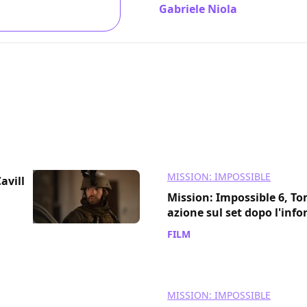
Gabriele Niola
/ 26 lug 2018
MISSION: IMPOSSIBLE
avill
Mission: Impossible 6, To
azione sul set dopo l'info
FILM
/ 05 ott 2017
MISSION: IMPOSSIBLE