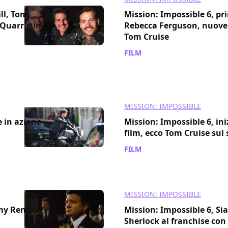
ll, Tom
Mission: Impossible 6, p
cQuarrie in
Rebecca Ferguson, nuove 
Tom Cruise
FILM
/ 18 apr 2017
MISSION: IMPOSSIBLE
e in azione
Mission: Impossible 6, iniz
film, ecco Tom Cruise sul 
FILM
/ 08 apr 2017
MISSION: IMPOSSIBLE
emy Renner?
Mission: Impossible 6, Si
Sherlock al franchise con