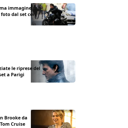
rima immagine con
foto dal set con
iate le riprese del
set a Parigi
an Brooke da
 Tom Cruise