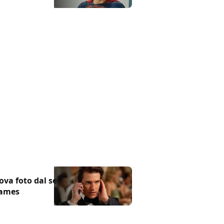
ova foto dal set
hames