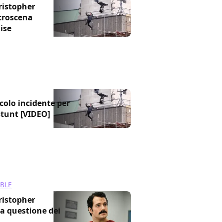
ristopher
etroscena
ise
colo incidente per
tunt [VIDEO]
IBLE
ristopher
a questione dei