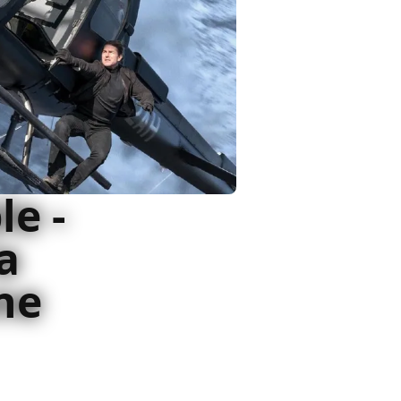
le -
la
ne
mondo Ethan Hunt sembra non
Impossible - Fallout lo massacra