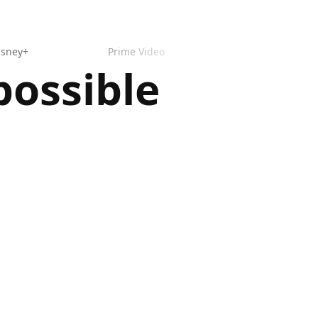
isney+
Prime Video
possible