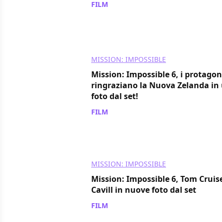
FILM
/ 03 ago 2017
MISSION: IMPOSSIBLE
Mission: Impossible 6, i protagon
ringraziano la Nuova Zelanda in
foto dal set!
FILM
/ 09 lug 2017
MISSION: IMPOSSIBLE
Mission: Impossible 6, Tom Cruis
Cavill in nuove foto dal set
FILM
/ 28 giu 2017