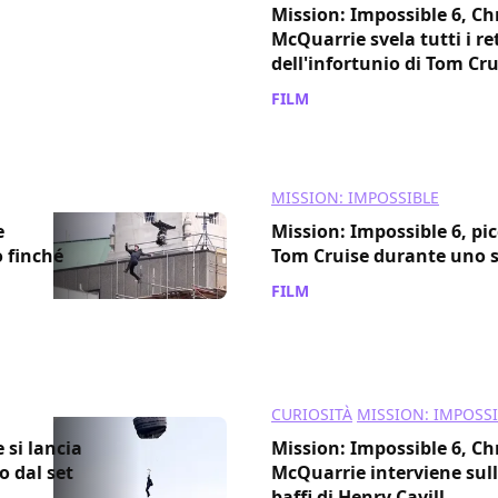
Mission: Impossible 6, Ch
McQuarrie svela tutti i r
dell'infortunio di Tom Cru
FILM
/ 17 ago 2017
MISSION: IMPOSSIBLE
e
Mission: Impossible 6, pic
o finché
Tom Cruise durante uno s
FILM
/ 13 ago 2017
CURIOSITÀ
MISSION: IMPOSS
 si lancia
Mission: Impossible 6, Ch
o dal set
McQuarrie interviene sull
baffi di Henry Cavill