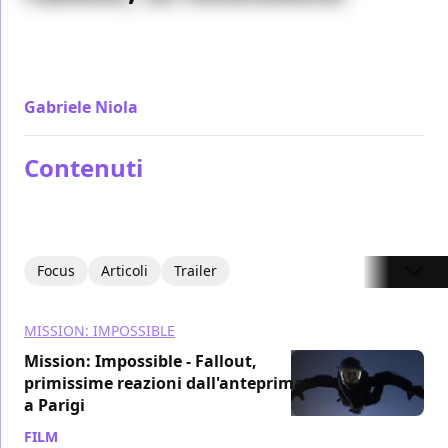
Sballottato in giro per il mondo Ethan Hunt sembra
non farcela più mentre Mission: Impossible - Fallout
lo massacra più che mai
Gabriele Niola
/ 26 lug 2018
Contenuti
Focus
Articoli
Trailer
MISSION: IMPOSSIBLE
Mission: Impossible - Fallout,
primissime reazioni dall'anteprima
a Parigi
FILM
/ 09 lug 2018