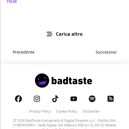
FILM
/ 17 mar 2023
Carica altro
Precedente
Successivo
Privacy Policy
Cookie Policy
Disclaimer
© 2026 BadTaste.it proprietà di
Digital Dreams s.r.l.
- Partita IVA:
11885930963 - Sede legale: Via Alberico Albricci 8, 20122 Milano