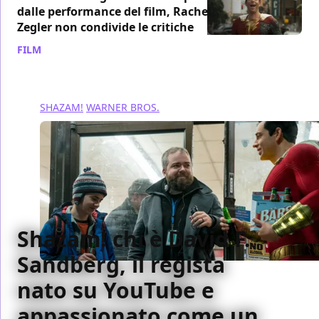
dalle performance del film, Rachel
Zegler non condivide le critiche
FILM
/ 20 mar 2023
SHAZAM!
WARNER BROS.
Shazam! chi è David F.
Sandberg, il regista
nato su YouTube e
appassionato come un