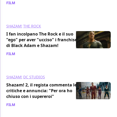
FILM
/ 21 mar 2023
SHAZAM!
THE ROCK
I fan incolpano The Rock e il suo
"ego" per aver "ucciso" i franchise
di Black Adam e Shazam!
FILM
/ 21 mar 2023
SHAZAM!
DC STUDIOS
Shazam! 2, il regista commenta le
critiche e annuncia: "Per ora ho
chiuso con i supereroi"
FILM
/ 21 mar 2023