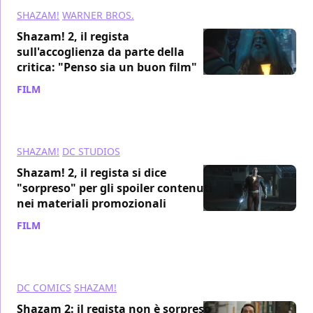
SHAZAM!
WARNER BROS.
Shazam! 2, il regista
sull'accoglienza da parte della
critica: "Penso sia un buon film"
FILM
/ 20 mar 2023
SHAZAM!
DC STUDIOS
Shazam! 2, il regista si dice
"sorpreso" per gli spoiler contenuti
nei materiali promozionali
FILM
/ 20 mar 2023
DC COMICS
SHAZAM!
Shazam 2: il regista non è sorpreso