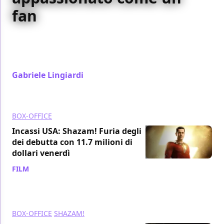
fan
Il regista di Shazam! Furia degli Dei assomiglia a un
fan che si racconta su YouTube ed è un'anomalia per
gli studios
Gabriele Lingiardi
/ 19 mar 2023
BOX-OFFICE
Incassi USA: Shazam! Furia degli
dei debutta con 11.7 milioni di
dollari venerdì
FILM
/ 18 mar 2023
BOX-OFFICE
SHAZAM!