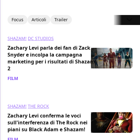
Focus
Articoli
Trailer
SHAZAM!
DC STUDIOS
Zachary Levi parla dei fan di Zack
Snyder e incolpa la campagna
marketing per i risultati di Shazam!
2
FILM
/ 22 mar 2023
SHAZAM!
THE ROCK
Zachary Levi conferma le voci
sull'interferenza di The Rock nei
piani su Black Adam e Shazam!
FILM
/ 22 mar 2023