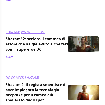
SHAZAM!
WARNER BROS.
Shazam! 2: svelato il cammeo di un
attore che ha già avuto a che fare
con il supereroe DC
FILM
/ 21 mar 2023
DC COMICS
SHAZAM!
Shazam 2, il regista smentisce di
aver impiegato la tecnologia
deepfake per il cameo già
spoilerato dagli spot