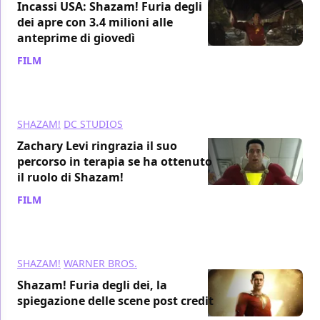
Incassi USA: Shazam! Furia degli
dei apre con 3.4 milioni alle
anteprime di giovedì
FILM
/ 17 mar 2023
SHAZAM!
DC STUDIOS
Zachary Levi ringrazia il suo
percorso in terapia se ha ottenuto
il ruolo di Shazam!
FILM
/ 17 mar 2023
SHAZAM!
WARNER BROS.
Shazam! Furia degli dei, la
spiegazione delle scene post credit