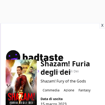
Recensioni
Format video
Marvel
Netflix
Disney+
Prime
X
Shazam! Furia
degli dei
Home
Film
Shazam! Furia degli Dei
Shazam! Fury of the Gods
Commedia
Azione
Fantasy
Data di uscita
15 marzo 2023