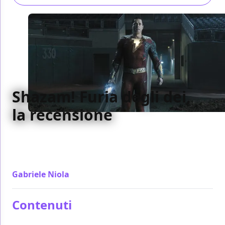
Shazam! Furia degli dei,
la recensione
Al secondo film Shazam! Furia degli dei conferma
quanto di buono visto nel primo, anche troppo,
creando un film uguale
Gabriele Niola
/ 16 mar 2023
Contenuti